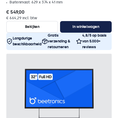
Buitenmaat: 629 x 374 x 41 mm
€ 549,00
€ 664,29 incl. btw
Bekijken
In winkelwagen
Gratis
4,8/5 op basis
Langdurige
verzending &
van 5.000+
beschikbaarheid
retourneren
reviews