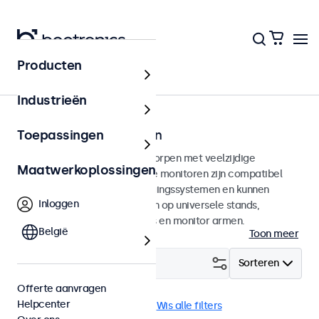
Producten
Home
Industrieën
100mm VESA monitoren
Toepassingen
100mm VESA monitoren ontworpen met veelzijdige
Maatwerkoplossingen
montagemogelijkheden. Deze monitoren zijn compatibel
met standaard VESA-bevestigingssystemen en kunnen
Inloggen
daarmee aangesloten worden op universele stands,
plafondhouders, muurbeugels en monitor armen.
België
Toon meer
Filter (
9
)
Sorteren
Offerte aanvragen
Helpcenter
VESA 100 x 100
EN60601
Wis alle filters