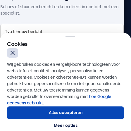
Over Beetronics
Bel ons of stuur een bericht en kom direct in contact met een
specialist.
Beetronics
Cookies
Quellinstraat 49, 2018 Antwerpen, Belgïe
Wij gebruiken cookies en vergelijkbare technologieën voor
4.8/5 door 5000+ bedrijven
websitefunctionaliteit, analyses, personalisatie en
Nederlands
advertenties. Cookies en advertentie-ID’s kunnen worden
gebruikt voor gepersonaliseerde en niet-gepersonaliseerde
Verzenden
advertenties. Met uw toestemming kunnen gegevens
worden gebruikt in overeenstemming met
hoe Google
Of bel ons op
03 808 1603
gegevens gebruikt
.
Alles accepteren
Hulp of advies nodig?
Direct contact met een specialist.
Meer opties
© 2026 Beetronics