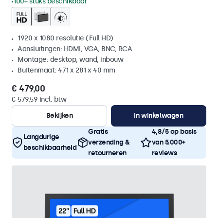
100+ stuks beschikbaar
1920 x 1080 resolutie (Full HD)
Aansluitingen: HDMI, VGA, BNC, RCA
Montage: desktop, wand, inbouw
Buitenmaat: 471 x 281 x 40 mm
€ 479,00
€ 579,59 incl. btw
Bekijken
In winkelwagen
Gratis
4,8/5 op basis
Langdurige
verzending &
van 5.000+
beschikbaarheid
retourneren
reviews