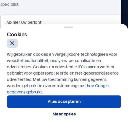
specialist.
Beetronics
Cookies
Quellinstraat 49, 2018 Antwerpen, Belgïe
Wij gebruiken cookies en vergelijkbare technologieën voor
4.8/5 door 5000+ bedrijven
websitefunctionaliteit, analyses, personalisatie en
Nederlands
advertenties. Cookies en advertentie-ID’s kunnen worden
gebruikt voor gepersonaliseerde en niet-gepersonaliseerde
Verzenden
advertenties. Met uw toestemming kunnen gegevens
worden gebruikt in overeenstemming met
hoe Google
Of bel ons op
03 808 1603
gegevens gebruikt
.
Alles accepteren
Hulp of advies nodig?
Direct contact met een specialist.
Meer opties
© 2026 Beetronics