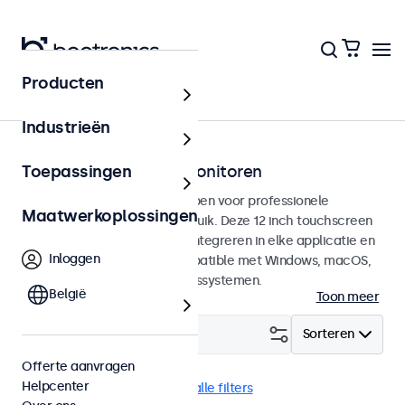
Producten
Touchscreens
Industrieën
12 inch touchscreen monitoren
Toepassingen
12 inch touchscreens ontworpen voor professionele
Maatwerkoplossingen
toepassingen en continu gebruik. Deze 12 inch touchscreen
monitoren zijn eenvoudig te integreren in elke applicatie en
Inloggen
iedere omgeving en zijn compatible met Windows, macOS,
ChromeOS en Linux besturingssystemen.
België
Toon meer
Filter (
4
)
Sorteren
Offerte aanvragen
Helpcenter
12 inch touchscreens
Wis alle filters