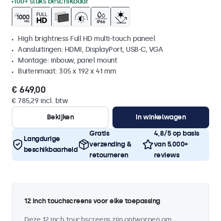
100+ stuks beschikbaar
High brightness Full HD multi-touch paneel
Aansluitingen: HDMI, DisplayPort, USB-C, VGA
Montage: inbouw, panel mount
Buitenmaat: 305 x 192 x 41 mm
€ 649,00
€ 785,29 incl. btw
Bekijken
In winkelwagen
Gratis
4,8/5 op basis
Langdurige
verzending &
van 5.000+
beschikbaarheid
retourneren
reviews
12 inch touchscreens voor elke toepassing
Deze 12 inch touchscreens zijn ontworpen om