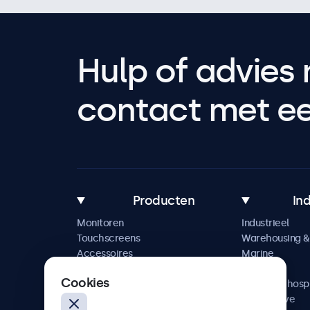
Hulp of advies 
contact met een
Producten
In
Monitoren
Industrieel
Touchscreens
Warehousing & 
Accessoires
Marine
Maatwerkoplossingen
Retail
Cookies
Horeca & hospi
Automotive