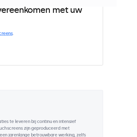
 overeenkomen met uw
creens
.
es te leveren bij continu en intensief
touchscreens zijn geproduceerd met
n jarenlange betrouwbare werking, zelfs