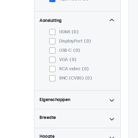
Aansluiting
HDMI
0
DisplayPort
0
USB-C
0
VGA
0
RCA video
0
BNC (CVBS)
0
Eigenschappen
4:3 / 5:4
0
Breedte
9-36 Volt
0
Dimbaar
0
Hoogte
High-brightness
0