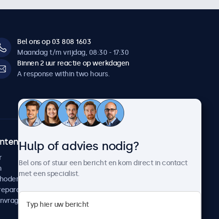
Bel ons op 03 808 1603
Maandag t/m vrijdag, 08:30 - 17:30
Binnen 2 uur reactie op werkdagen
A response within two hours.
ntenservice
Over Beetronics
Hulp of advies nodig?
r
Klantcases
Bel ons of stuur een bericht en kom direct in contact
n
Nieuws en updates
met een specialist.
thoden
Over ons
reparatie
Werken bij Beetronics
anvragen
Algemene voorwaarden
Privacyverklaring