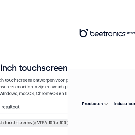
Offer
 inch touchscreen monitoren
nch touchscreens ontworpen voor professionele toepassingen en cont
hscreen monitoren zijn eenvoudig te integreren in elke applicatie e
Windows, macOS, ChromeOS en Linux besturingssystemen.
Producten
Industrieë
0
resultaat
nch touchscreens
VESA 100 x 100
Wis alle filters