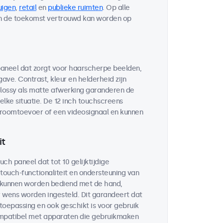
uigen
,
retail
en
publieke ruimten
. Op alle
in de toekomst vertrouwd kan worden op
paneel dat zorgt voor haarscherpe beelden,
ve. Contrast, kleur en helderheid zijn
glossy als matte afwerking garanderen de
elke situatie. De 12 inch touchscreens
troomtoevoer of een videosignaal en kunnen
it
uch paneel dat tot 10 gelijktijdige
touch-functionaliteit en ondersteuning van
 kunnen worden bediend met de hand,
r wens worden ingesteld. Dit garandeert dat
 toepassing en ook geschikt is voor gebruik
compatibel met apparaten die gebruikmaken