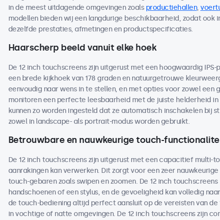
in de meest uitdagende omgevingen zoals
productiehallen
,
voert
modellen bieden wij een langdurige beschikbaarheid, zodat ook 
dezelfde prestaties, afmetingen en productspecificaties.
Haarscherp beeld vanuit elke hoek
De 12 inch touchscreens zijn uitgerust met een hoogwaardig IPS-
een brede kijkhoek van 178 graden en natuurgetrouwe kleurweerga
eenvoudig naar wens in te stellen, en met opties voor zowel een 
monitoren een perfecte leesbaarheid met de juiste helderheid in 
kunnen zo worden ingesteld dat ze automatisch inschakelen bij s
zowel in landscape- als portrait-modus worden gebruikt.
Betrouwbare en nauwkeurige touch-functionalite
De 12 inch touchscreens zijn uitgerust met een capacitief multi-to
aanrakingen kan verwerken. Dit zorgt voor een zeer nauwkeurige 
touch-gebaren zoals swipen en zoomen. De 12 inch touchscreens
handschoenen of een stylus, en de gevoeligheid kan volledig naa
de touch-bediening altijd perfect aansluit op de vereisten van de
in vochtige of natte omgevingen. De 12 inch touchscreens zijn 