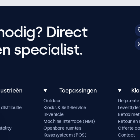
nodig? Direct
 specialist.
dustrieën
Toepassingen
Kla
Outdoor
Helpcente
distributie
Kiosks & Self-Service
Levertijde
In-vehicle
Betaalme
Machine interface (HMI)
Retour en 
tality
Openbare ruimtes
Offerte a
Kassasysteem (POS)
Contact