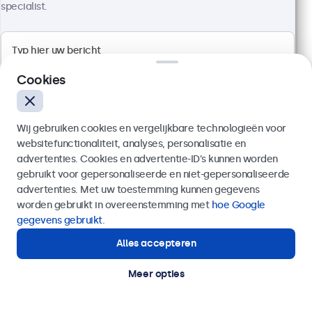
specialist.
Cookies
Wij gebruiken cookies en vergelijkbare technologieën voor
websitefunctionaliteit, analyses, personalisatie en
advertenties. Cookies en advertentie-ID’s kunnen worden
gebruikt voor gepersonaliseerde en niet-gepersonaliseerde
Verzenden
advertenties. Met uw toestemming kunnen gegevens
27 Inch Monitor Metaal
worden gebruikt in overeenstemming met
hoe Google
Artikelnummer:
27HD7M
Of bel ons op
03 808 1603
gegevens gebruikt
.
100+ stuks beschikbaar
Alles accepteren
Hulp of advies nodig?
Direct contact met een specialist.
Meer opties
1920 x 1080 resolutie (Full HD)
Aansluitingen: HDMI, VGA, BNC, RCA
Montage: desktop, wand, inbouw