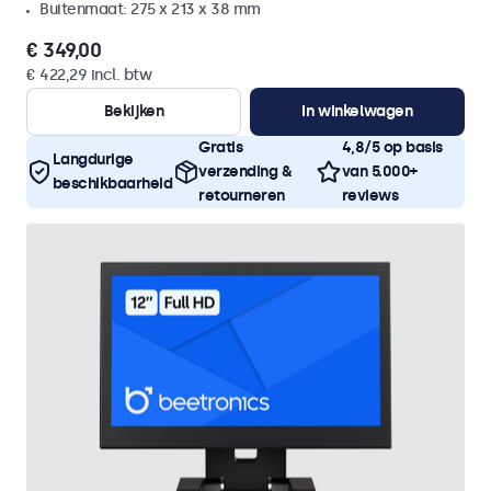
Buitenmaat: 275 x 213 x 38 mm
€ 349,00
€ 422,29 incl. btw
Bekijken
In winkelwagen
Gratis
4,8/5 op basis
Langdurige
verzending &
van 5.000+
beschikbaarheid
retourneren
reviews