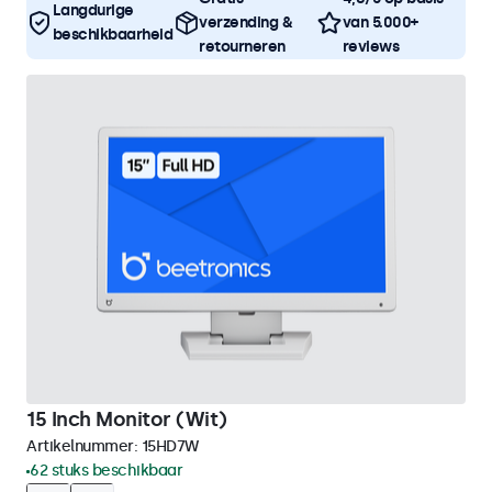
Langdurige
verzending &
van 5.000+
beschikbaarheid
retourneren
reviews
15 Inch Monitor (Wit)
Artikelnummer:
15HD7W
62 stuks beschikbaar