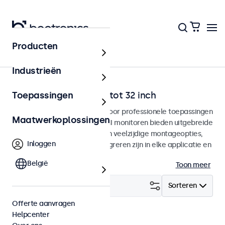
Producten
Home
Industrieën
HDMI monitoren van 7 tot 32 inch
Toepassingen
HDMI monitoren ontworpen voor professionele toepassingen
Maatwerkoplossingen
en continu gebruik. Deze HDMI monitoren bieden uitgebreide
configuratiemogelijkheden en veelzijdige montageopties,
Inloggen
waarmee ze naadloos te integreren zijn in elke applicatie en
iedere omgeving.
België
Toon meer
Filter (
23
)
Sorteren
Offerte aanvragen
Helpcenter
HDMI
Wis alle filters