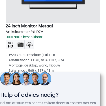
24 Inch Monitor Metaal
Artikelnummer:
24HD7M
100+ stuks beschikbaar
1920 x 1080 resolutie (Full HD)
Aansluitingen: HDMI, VGA, BNC, RCA
Montage: desktop, wand, inbouw
Buitenmaat: 560 x 337 x 41 mm
€ 499,00
€ 603,79 incl. btw
Bekijken
In winkelwagen
Hulp of advies nodig?
Bel ons of stuur een bericht en kom direct in contact met een