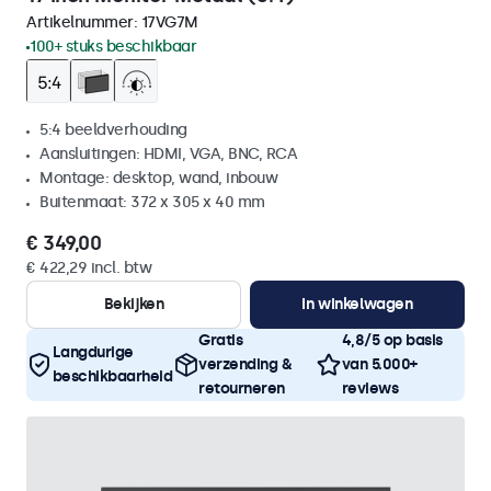
Artikelnummer:
17VG7M
100+ stuks beschikbaar
5:4 beeldverhouding
Aansluitingen: HDMI, VGA, BNC, RCA
Montage: desktop, wand, inbouw
Buitenmaat: 372 x 305 x 40 mm
€ 349,00
€ 422,29 incl. btw
Bekijken
In winkelwagen
Gratis
4,8/5 op basis
Langdurige
verzending &
van 5.000+
beschikbaarheid
retourneren
reviews