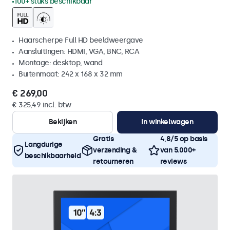
100+ stuks beschikbaar
Haarscherpe Full HD beeldweergave
Aansluitingen: HDMI, VGA, BNC, RCA
Montage: desktop, wand
Buitenmaat: 242 x 168 x 32 mm
€ 269,00
€ 325,49 incl. btw
Bekijken
In winkelwagen
Gratis
4,8/5 op basis
Langdurige
verzending &
van 5.000+
beschikbaarheid
retourneren
reviews