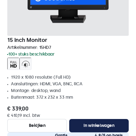
15 Inch Monitor
Artikelnummer:
15HD7
100+ stuks beschikbaar
1920 x 1080 resolutie (Full HD)
Aansluitingen: HDMI, VGA, BNC, RCA
Montage: desktop, wand
Buitenmaat: 372 x 232 x 33 mm
€ 339,00
€ 410,19 incl. btw
Bekijken
In winkelwagen
Gratis
4,8/5 op basis