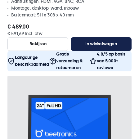
Aansluitingen: HDMI, VGA, BNC, RCA
Montage: desktop, wand, inbouw
Buitenmaat: 511 x 308 x 40 mm
€ 489,00
€ 591,69 incl. btw
Bekijken
In winkelwagen
Gratis
4,8/5 op basis
Langdurige
verzending &
van 5.000+
beschikbaarheid
retourneren
reviews