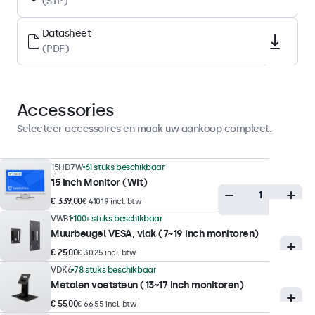
(STP)
Backlight
LED
Datasheet
Oppervlak
(PDF)
Anti-glare harde coating (3H)
Ondersteunde oriëntatie
Landscape, portrait
Accessories
Selecteer accessoires en maak uw aankoop compleet.
Displayprestaties
15HD7W
61 stuks beschikbaar
Maximale helderheid
15 Inch Monitor (Wit)
300 nits (typisch)
€ 339,00
€ 410,19 incl. btw
Minimale helderheid
VWB1
100+ stuks beschikbaar
1 nit
Muurbeugel VESA, vlak (7~19 inch monitoren)
€ 25,00
€ 30,25 incl. btw
Contrast
VDK6
78 stuks beschikbaar
700:1
Metalen voetsteun (13~17 inch monitoren)
Kijkhoek
€ 55,00
€ 66,55 incl. btw