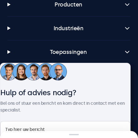
Producten
BNC (CVBS)
1x
RCA video
Industrieën
1x
USB-A
1x (MP4, AVI, MKV, MOV, MPG, MP3, WMA, JPG, JPEG, PNG)
Toepassingen
AUX uitgang (3.5mm)
1x
Klantenservice
Mechanisch
Hulp of advies nodig?
Afmetingen (zonder voetsteun)
Over Beetronics
Bel ons of stuur een bericht en kom direct in contact met een
372 x 232 x 33 mm
specialist.
Schermformaat
344 x 194 mm
Gewicht
Beetronics