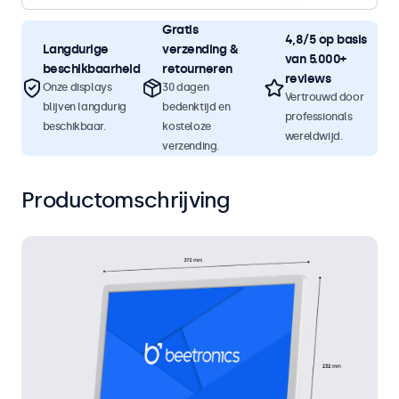
Gratis
4,8/5 op basis
Langdurige
verzending &
van 5.000+
beschikbaarheid
retourneren
reviews
Onze displays
30 dagen
Vertrouwd door
blijven langdurig
bedenktijd en
professionals
beschikbaar.
kosteloze
wereldwijd.
verzending.
Productomschrijving