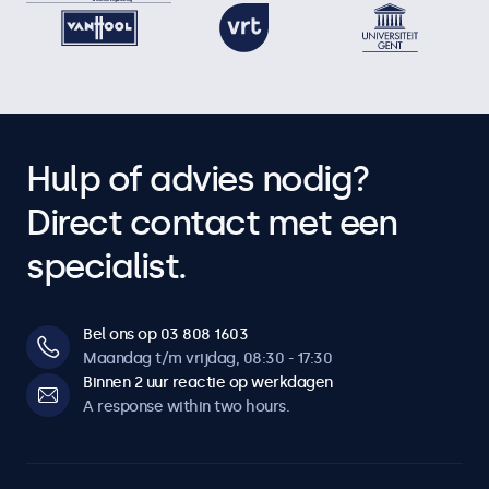
Vergrendelbare bedieningsknoppen
Auto-on
Automatisch aan bij stroom/signaal.
Dimbaar backlight
Instelbare achtergrondverlichting via afstandsbediening of
Hulp of advies nodig?
optionele dimmer.
Direct contact met een
Spiegelfunctie
Compatibel met teleprompter. Beeld kan horizontaal en
specialist.
verticaal worden gespiegeld.
Aansluitingen
Bel ons op 03 808 1603
Maandag t/m vrijdag, 08:30 - 17:30
HDMI
Binnen 2 uur reactie op werkdagen
1x
A response within two hours.
VGA
1x