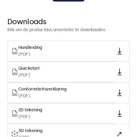
Quickstart
Download PDF
Downloads
Klik om de productdocumentatie te downloaden.
Display-architectuur
Schermdiagonaal
Handleiding
(PDF)
15.6 inch (396 mm)
Beeldverhouding
Quickstart
16:9 (4:3 instelbaar)
(PDF)
Native resolutie
Conformiteitsverklaring
1920 x 1080
(PDF)
Pixels per inch
146 PPI
2D tekening
(PDF)
Type
IPS-LCD
3D tekening