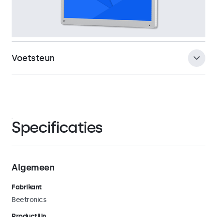
Voetsteun
De meegeleverde voetsteun is eenvoudig afneembaar,
zodat gebruik kan worden gemaakt van de universele 75mm
VESA-mount aan de achterzijde van de monitor. Hiermee kan
Specificaties
de monitor in zowel landscape als portrait oriëntatie worden
bevestigd aan universele montagebeugels zoals
monitorarmen, muurbeugels, plafondsteunen en
paalbeugels.
Algemeen
Fabrikant
Beetronics
Productlijn