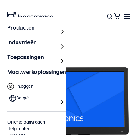
Producten
13 inch monitoren
Industrieën
Toepassingen
Maatwerkoplossingen
Inloggen
België
Offerte aanvragen
Helpcenter