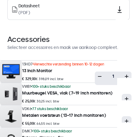
LED
Datasheet
Oppervlak
(PDF)
Anti-glare harde coating (3H)
Ondersteunde oriëntatie
Landscape, portrait
Accessories
Selecteer accessoires en maak uw aankoop compleet.
Displayprestaties
13HD7
Verwachte verzending binnen 10-12 dagen
Maximale helderheid
13 Inch Monitor
300 nits (typisch)
€ 329,00
€ 398,09 incl. btw
Minimale helderheid
VWB1
100+ stuks beschikbaar
1 nit
Muurbeugel VESA, vlak (7~19 inch monitoren)
€ 25,00
€ 30,25 incl. btw
Contrast
VDK6
77 stuks beschikbaar
1400:1
Metalen voetsteun (13~17 inch monitoren)
Kijkhoek
€ 55,00
€ 66,55 incl. btw
178° horizontaal, 178° verticaal
DMK7
100+ stuks beschikbaar