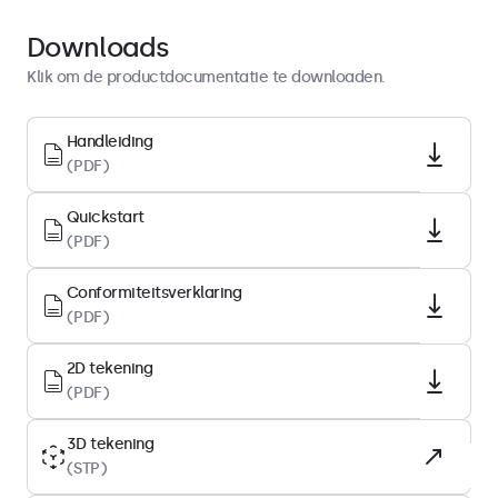
Quickstart
Download PDF
Downloads
Klik om de productdocumentatie te downloaden.
Display-architectuur
Schermdiagonaal
Handleiding
(PDF)
13.3 inch (339 mm)
Beeldverhouding
Quickstart
16:9 (4:3 instelbaar)
(PDF)
Native resolutie
Conformiteitsverklaring
1920 x 1080
(PDF)
Pixels per inch
166 PPI
2D tekening
(PDF)
Type
IPS-LCD
3D tekening
(STP)
Backlight