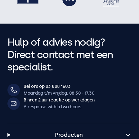
Auto-on
Automatisch aan bij stroom/signaal.
Dimbaar backlight
Instelbare achtergrondverlichting via afstandsbediening of
Hulp of advies nodig?
optionele dimmer.
Direct contact met een
Spiegelfunctie
Compatibel met teleprompter. Beeld kan horizontaal en
specialist.
verticaal worden gespiegeld.
Aansluitingen
Bel ons op 03 808 1603
Maandag t/m vrijdag, 08:30 - 17:30
HDMI
Binnen 2 uur reactie op werkdagen
1x
A response within two hours.
VGA
1x
Producten
BNC (CVBS)