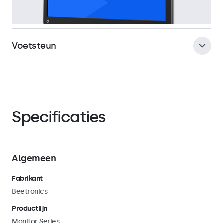
Voetsteun
De meegeleverde voetsteun is eenvoudig afneembaar,
zodat gebruik kan worden gemaakt van de universele 75mm
VESA-mount aan de achterzijde van de monitor. Hiermee kan
Specificaties
de monitor in zowel landscape als portrait oriëntatie worden
bevestigd aan universele montagebeugels zoals
monitorarmen, muurbeugels, plafondsteunen en
paalbeugels.
Algemeen
Fabrikant
Beetronics
Productlijn
Monitor Series