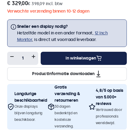
€ 329,00
€ 398,09 incl. btw
Verwachte verzending binnen 10-12 dagen
Sneller een display nodig?
Hetzelfde model in een ander formaat,
12 Inch
Monitor
, is direct uit voorraad leverbaar.
In winkelwagen
Productinformatie downloaden
Gratis
4,8/5 op basis
Langdurige
verzending &
van 5.000+
beschikbaarheid
retourneren
reviews
Onze displays
30 dagen
Vertrouwd door
blijven langdurig
bedenktijd en
professionals
beschikbaar.
kosteloze
wereldwijd.
verzending.