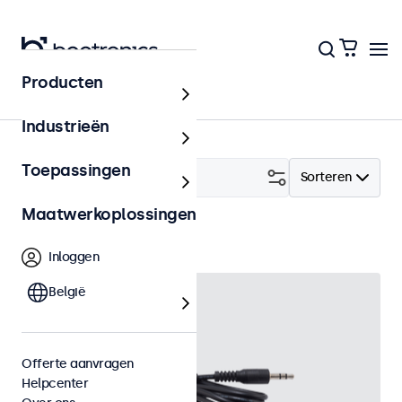
Producten
Accessoires
Industrieën
Toepassingen
Filter (
1
)
Sorteren
Maatwerkoplossingen
IR kabel
Wis alle filters
Inloggen
België
Offerte aanvragen
Helpcenter