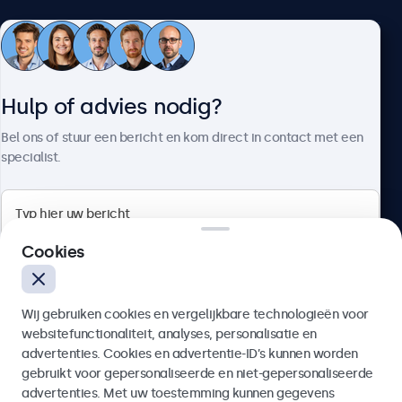
Klantenservice
Hulp of advies nodig?
Over Beetronics
Bel ons of stuur een bericht en kom direct in contact met een
specialist.
Beetronics
Cookies
Quellinstraat 49, 2018 Antwerpen, Belgïe
Wij gebruiken cookies en vergelijkbare technologieën voor
4.8/5 door 5000+ bedrijven
websitefunctionaliteit, analyses, personalisatie en
Nederlands
advertenties. Cookies en advertentie-ID’s kunnen worden
gebruikt voor gepersonaliseerde en niet-gepersonaliseerde
Verzenden
advertenties. Met uw toestemming kunnen gegevens