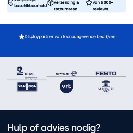
verzending &
van 5.000+
beschikbaarheid
retourneren
reviews
Displaypartner van toonaangevende bedrijven
Hulp of advies nodig?