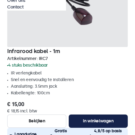
Over ons
Contact
Infrarood kabel - 1m
Artikelnummer:
IRC7
4 stuks beschikbaar
IR verlengkabel
Snel en eenvoudig te installeren
Aansluiting: 3.5mm jack
Kabellengte: 100cm
€ 15,00
€ 18,15 incl. btw
Bekijken
In winkelwagen
Gratis
4,8/5 op basis
Langdurige