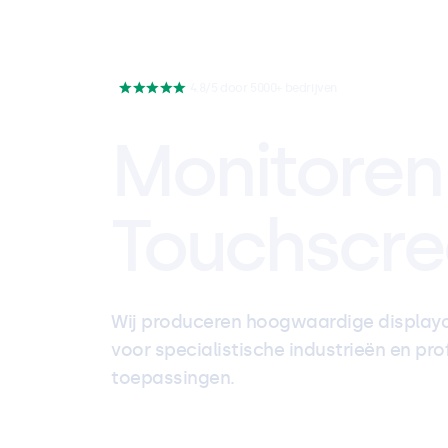
4.8/5 door 5000+ bedrijven
Monitoren
Touchscre
Wij produceren hoogwaardige display
voor specialistische ­industrieën en pro
toepassingen.