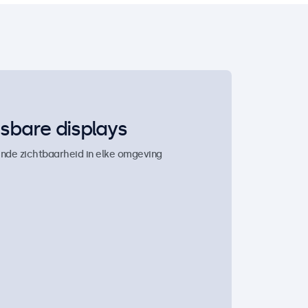
esbare displays
nde zichtbaarheid in elke omgeving