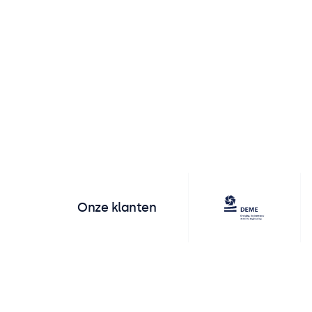
Bekijk alle monitoren
Bekijk alle
Onze klanten