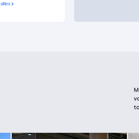
 alles
M
v
t