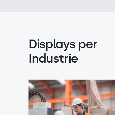
Displays per
Industrie