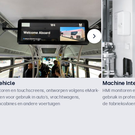
ehicle
Machine Int
toren en touchscreens, ontworpen volgens eMark-
HMI monitoren e
n voor gebruik in auto's, vrachtwagens,
gebruik in profe
ncabines en andere voertuigen
de fabrieksvloer