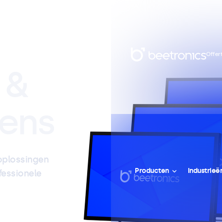
Offer
 &
ens
oplossingen
Producten
Industrieë
fessionele