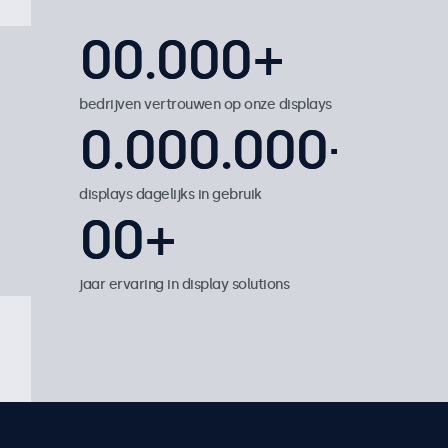
50.000+
0
0
0
0
.
0
0
0
0
0
0
+
1
1
1
1
1
bedrijven vertrouwen op onze displays
1.000.000+
0
0
.
0
0
0
0
0
0
.
0
0
0
0
0
0
+
2
2
2
2
2
1
1
1
1
1
1
1
displays dagelijks in gebruik
20+
0
0
0
0
+
3
3
3
3
3
2
2
2
2
2
2
2
1
1
jaar ervaring in display solutions
4
4
4
4
4
3
3
3
3
3
3
3
2
2
5
5
5
5
5
4
4
4
4
4
4
4
3
3