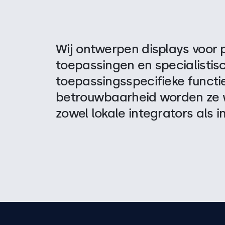
Wij ontwerpen displays voor 
toepassingen en specialistisc
toepassingsspecifieke functi
betrouwbaarheid worden ze w
zowel lokale integrators als i