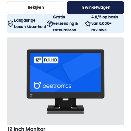
Bekijken
In winkelwagen
Gratis
4,8/5 op basis
Langdurige
verzending &
van 5.000+
beschikbaarheid
retourneren
reviews
12 Inch Monitor