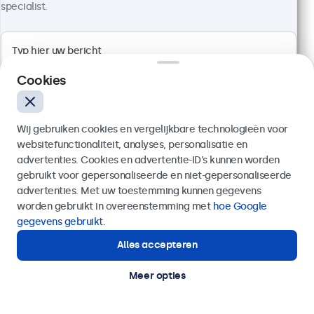
specialist.
1920 x 1080 resolutie (Full HD)
Aansluitingen: HDMI, VGA, BNC, RCA
Montage: desktop, wand, inbouw
Buitenmaat: 726 x 420 x 42 mm
Cookies
€ 599,00
€ 724,79 incl. btw
Bekijken
In winkelwagen
Wij gebruiken cookies en vergelijkbare technologieën voor
websitefunctionaliteit, analyses, personalisatie en
advertenties. Cookies en advertentie-ID’s kunnen worden
gebruikt voor gepersonaliseerde en niet-gepersonaliseerde
Verzenden
advertenties. Met uw toestemming kunnen gegevens
worden gebruikt in overeenstemming met
hoe Google
Of bel ons op
03 808 1603
gegevens gebruikt
.
Alles accepteren
Hulp of advies nodig?
Direct contact met een specialist.
Meer opties