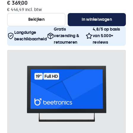
€ 369,00
€ 446,49 incl. btw
Bekijken
In winkelwagen
Gratis
4,8/5 op basis
Langdurige
verzending &
van 5.000+
beschikbaarheid
retourneren
reviews