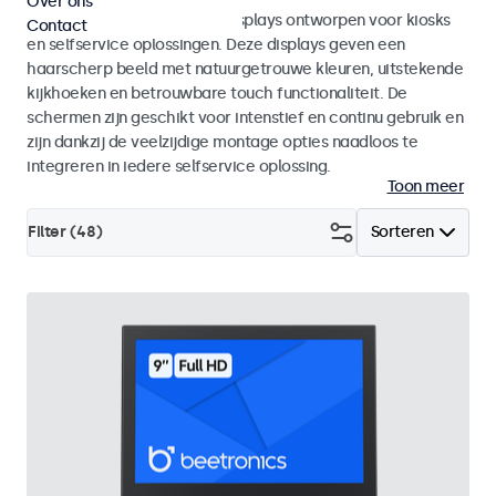
Over ons
Monitoren en touchscreen displays ontworpen voor kiosks
Contact
en selfservice oplossingen. Deze displays geven een
haarscherp beeld met natuurgetrouwe kleuren, uitstekende
kijkhoeken en betrouwbare touch functionaliteit. De
schermen zijn geschikt voor intenstief en continu gebruik en
zijn dankzij de veelzijdige montage opties naadloos te
integreren in iedere selfservice oplossing.
Toon meer
Filter (
48
)
Sorteren