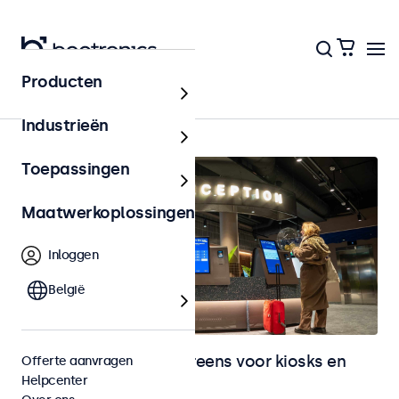
Producten
Home
Industrieën
Toepassingen
Maatwerkoplossingen
Inloggen
België
Monitoren en touchscreens voor kiosks en
Offerte aanvragen
Helpcenter
selfservice