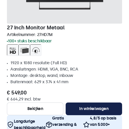
27 Inch Monitor Metaal
Artikelnummer:
27HD7M
100+ stuks beschikbaar
1920 x 1080 resolutie (Full HD)
Aansluitingen: HDMI, VGA, BNC, RCA
Montage: desktop, wand, inbouw
Buitenmaat: 629 x 374 x 41 mm
€ 549,00
€ 664,29 incl. btw
Bekijken
In winkelwagen
Gratis
4,8/5 op basis
Langdurige
verzending &
van 5.000+
beschikbaarheid