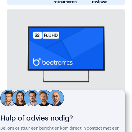
retourneren
reviews
32 Inch Monitor Metaal
Artikelnummer:
32HD7M
100+ stuks beschikbaar
Hulp of advies nodig?
Bel ons of stuur een bericht en kom direct in contact met een