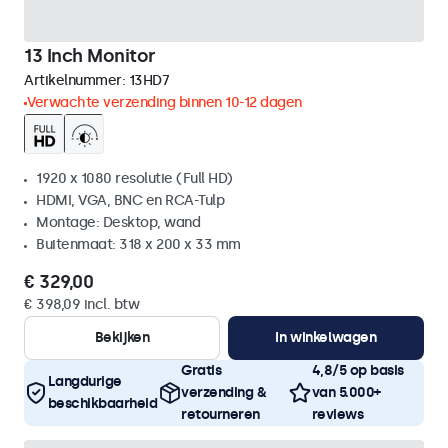
13 Inch Monitor
Artikelnummer:
13HD7
Verwachte verzending binnen 10-12 dagen
1920 x 1080 resolutie (Full HD)
HDMI, VGA, BNC en RCA-Tulp
Montage: Desktop, wand
Buitenmaat: 318 x 200 x 33 mm
€ 329,00
€ 398,09 incl. btw
Bekijken
In winkelwagen
Gratis
4,8/5 op basis
Langdurige
verzending &
van 5.000+
beschikbaarheid
retourneren
reviews