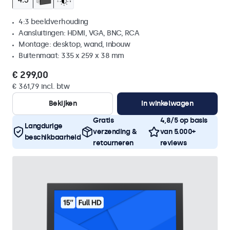
4:3 beeldverhouding
Aansluitingen: HDMI, VGA, BNC, RCA
Montage: desktop, wand, inbouw
Buitenmaat: 335 x 259 x 38 mm
€ 299,00
€ 361,79 incl. btw
Bekijken
In winkelwagen
Gratis
4,8/5 op basis
Langdurige
verzending &
van 5.000+
beschikbaarheid
retourneren
reviews