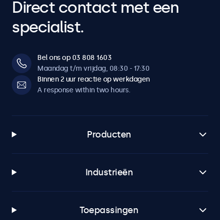
optionele dimmer.
Direct contact met een
specialist.
Software & compatibiliteit
Windows
Bel ons op 03 808 1603
Windows 8, 10, 11
Maandag t/m vrijdag, 08:30 - 17:30
Windows Embedded
Binnen 2 uur reactie op werkdagen
A response within two hours.
Windows Embedded 8 Industry, Windows Embedded 8.1
Industry, Windows IoT Enterprise
macOS
Tahoe, Sequoia, Sonoma
Producten
Linux
Alle Linux distributies
Industrieën
Brightsign
Alle BrightsignOS versies
Samsung DeX
Toepassingen
Alle Samsung DeX versies