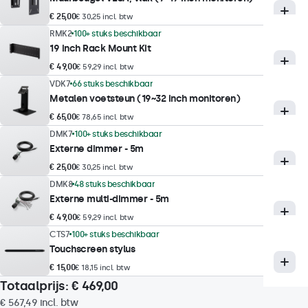
Reactietijd
€ 25,00
€ 30,25 incl. btw
10 ms
RMK2
100+ stuks beschikbaar
19 inch Rack Mount Kit
Ondersteunde resoluties
€ 49,00
€ 59,29 incl. btw
1080p/1080i, 720p, 576p/576i, 480p/480i
VDK7
66 stuks beschikbaar
Metalen voetsteun (19~32 inch monitoren)
Touchtechnologie
€ 65,00
€ 78,65 incl. btw
DMK7
100+ stuks beschikbaar
Touch technologie
Externe dimmer - 5m
Capacitief
€ 25,00
€ 30,25 incl. btw
Aanraakpunten
DMK8
48 stuks beschikbaar
Externe multi-dimmer - 5m
10-punts (multitouch)
€ 49,00
€ 59,29 incl. btw
Touchinterface
CTS7
100+ stuks beschikbaar
USB HID-compatibel
Touchscreen stylus
Touch bediening
€ 15,00
€ 18,15 incl. btw
Stylus, hand, handschoen
Totaalprijs:
€ 469,00
€ 567,49
incl. btw
Ondersteuning voor gebaren