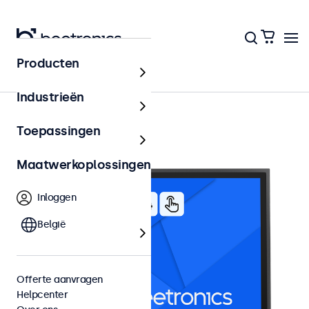
Producten
19 inch touchscreens
Industrieën
Toepassingen
Maatwerkoplossingen
Inloggen
België
Offerte aanvragen
Helpcenter