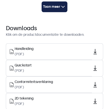
Quickstart
Toon meer
Download PDF
Display-architectuur
Downloads
Beeldverhouding
Klik om de productdocumentatie te downloaden.
5:4
Native resolutie
Handleiding
(PDF)
1280 x 1024
Pixels per inch
Quickstart
86 PPI
(PDF)
Schermdiagonaal
Conformiteitsverklaring
19.0 inch (484 mm)
(PDF)
Type
IPS-LCD
2D tekening
(PDF)
Backlight