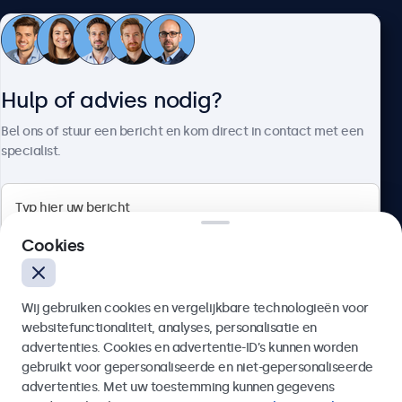
Aansluitingen
Klantenservice
HDMI
Hulp of advies nodig?
1x
Over Beetronics
Bel ons of stuur een bericht en kom direct in contact met een
HDMI ingang
specialist.
1x
DisplayPort
1x
Beetronics
Cookies
USB-C
Quellinstraat 49, 2018 Antwerpen, Belgïe
1x ondersteunt video, audio en touch
USB-A
Wij gebruiken cookies en vergelijkbare technologieën voor
4.8/5 door 5000+ bedrijven
Via de meegeleverde USB-C naar USB-A adapter. Deze
websitefunctionaliteit, analyses, personalisatie en
Nederlands
activeert enkel de touch functionaliteit en dient
advertenties. Cookies en advertentie-ID’s kunnen worden
gecombineerd te worden met HDMI, DisplayPort of VGA
gebruikt voor gepersonaliseerde en niet-gepersonaliseerde
voor beeld.
Verzenden
advertenties. Met uw toestemming kunnen gegevens