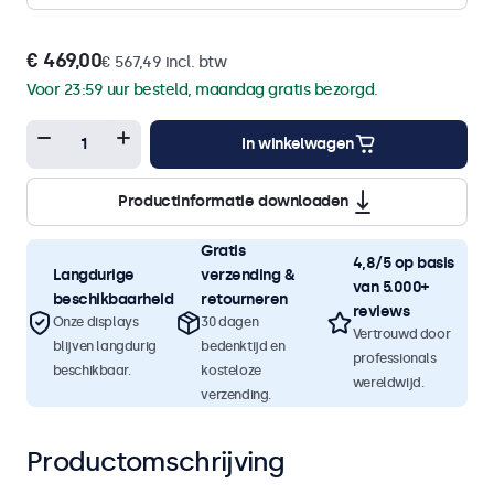
€ 469,00
€ 567,49 incl. btw
Voor 23:59 uur besteld, maandag gratis bezorgd.
In winkelwagen
Productinformatie downloaden
Gratis
4,8/5 op basis
Langdurige
verzending &
van 5.000+
beschikbaarheid
retourneren
reviews
Onze displays
30 dagen
Vertrouwd door
blijven langdurig
bedenktijd en
professionals
beschikbaar.
kosteloze
wereldwijd.
verzending.
Productomschrijving