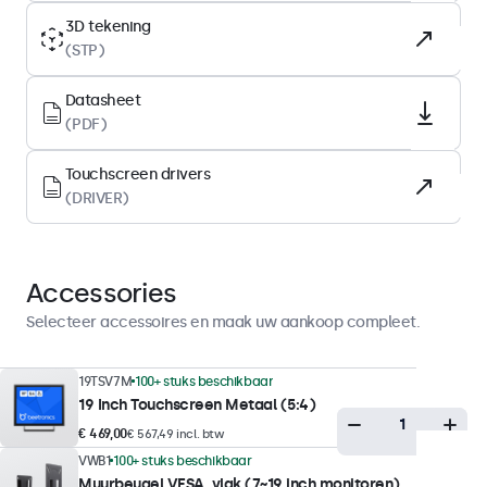
LED
3D tekening
(STP)
Oppervlak
Gehard glas
Datasheet
Ondersteunde oriëntatie
(PDF)
Landscape, portrait
Touchscreen drivers
(DRIVER)
Displayprestaties
Maximale helderheid
300 nits (typisch)
Accessories
Minimale helderheid
Selecteer accessoires en maak uw aankoop compleet.
1 nit
Contrast
19TSV7M
100+ stuks beschikbaar
19 Inch Touchscreen Metaal (5:4)
1500:1
€ 469,00
€ 567,49 incl. btw
Kijkhoek
VWB1
100+ stuks beschikbaar
178° horizontaal, 178° verticaal
Muurbeugel VESA, vlak (7~19 inch monitoren)