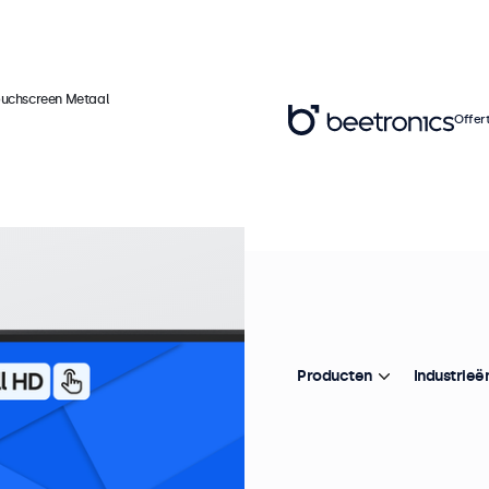
ouchscreen Metaal
Offer
Ar
2
M
Producten
Industrieë
Pr