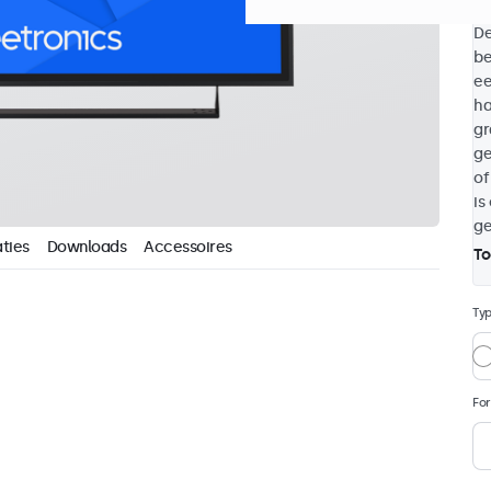
De
be
ee
ha
gr
ge
of
is
ge
ties
Downloads
Accessoires
To
Ty
Fo