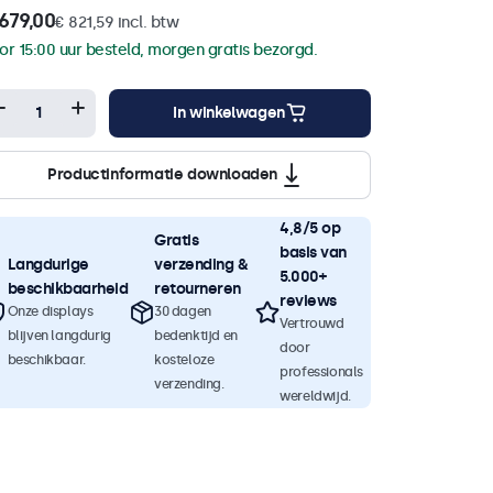
679,00
€ 821,59 incl. btw
or 15:00 uur besteld, morgen gratis bezorgd.
In winkelwagen
Productinformatie downloaden
4,8/5 op
Gratis
basis van
Langdurige
verzending &
5.000+
beschikbaarheid
retourneren
reviews
Onze displays
30 dagen
Vertrouwd
blijven langdurig
bedenktijd en
door
beschikbaar.
kosteloze
professionals
verzending.
wereldwijd.