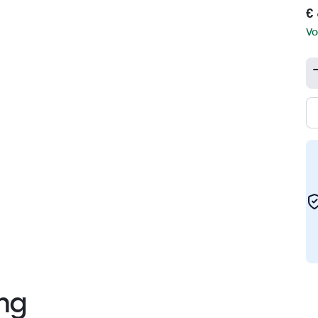
€ 
Vo
ng