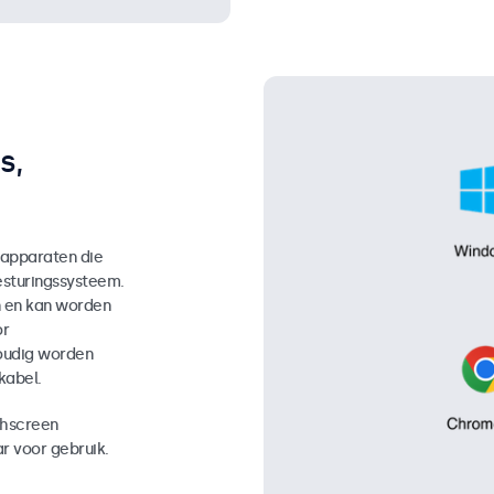
s,
 apparaten die
sturingssysteem.
n en kan worden
or
oudig worden
kabel.
chscreen
r voor gebruik.