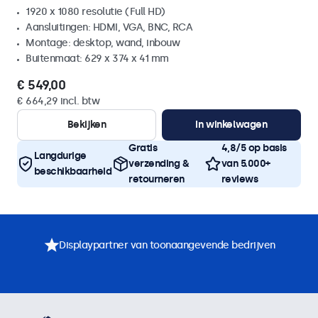
1920 x 1080 resolutie (Full HD)
Aansluitingen: HDMI, VGA, BNC, RCA
Montage: desktop, wand, inbouw
Buitenmaat: 629 x 374 x 41 mm
€ 549,00
€ 664,29 incl. btw
Bekijken
In winkelwagen
Gratis
4,8/5 op basis
Langdurige
verzending &
van 5.000+
beschikbaarheid
retourneren
reviews
Displaypartner van toonaangevende bedrijven