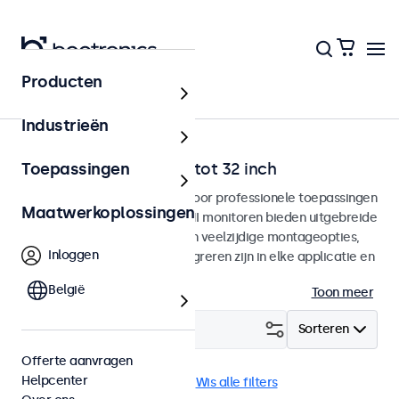
Producten
Home
Industrieën
HDMI monitoren van 7 tot 32 inch
Toepassingen
HDMI monitoren ontworpen voor professionele toepassingen
Maatwerkoplossingen
en continu gebruik. Deze HDMI monitoren bieden uitgebreide
configuratiemogelijkheden en veelzijdige montageopties,
Inloggen
waarmee ze naadloos te integreren zijn in elke applicatie en
iedere omgeving.
België
Toon meer
Filter (
1
)
Sorteren
Offerte aanvragen
Helpcenter
HDMI
27 inch monitoren
Wis alle filters