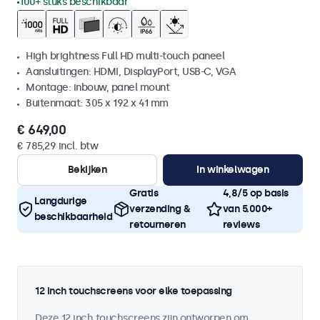
100+ stuks beschikbaar
High brightness Full HD multi-touch paneel
Aansluitingen: HDMI, DisplayPort, USB-C, VGA
Montage: inbouw, panel mount
Buitenmaat: 305 x 192 x 41 mm
€ 649,00
€ 785,29 incl. btw
Bekijken
In winkelwagen
Gratis
4,8/5 op basis
Langdurige
verzending &
van 5.000+
beschikbaarheid
retourneren
reviews
12 inch touchscreens voor elke toepassing
Deze 12 inch touchscreens zijn ontworpen om