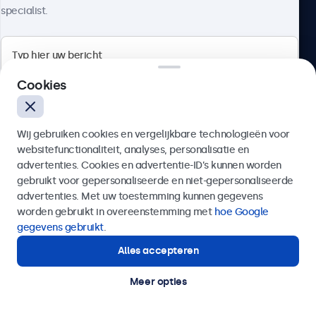
specialist.
Beetronics
Cookies
Quellinstraat 49, 2018 Antwerpen, Belgïe
Wij gebruiken cookies en vergelijkbare technologieën voor
4.8/5 door 5000+ bedrijven
websitefunctionaliteit, analyses, personalisatie en
Nederlands
advertenties. Cookies en advertentie-ID’s kunnen worden
gebruikt voor gepersonaliseerde en niet-gepersonaliseerde
Verzenden
advertenties. Met uw toestemming kunnen gegevens
worden gebruikt in overeenstemming met
hoe Google
Of bel ons op
03 808 1603
gegevens gebruikt
.
Alles accepteren
Hulp of advies nodig?
Direct contact met een specialist.
Meer opties
© 2026 Beetronics