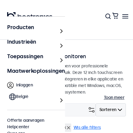
Producten
Touchscreens
Industrieën
12 inch touchscreen monitoren
Toepassingen
12 inch touchscreens ontworpen voor professionele
Maatwerkoplossingen
toepassingen en continu gebruik. Deze 12 inch touchscreen
monitoren zijn eenvoudig te integreren in elke applicatie en
Inloggen
iedere omgeving en zijn compatible met Windows, macOS,
ChromeOS en Linux besturingssystemen.
België
Toon meer
Filter (
4
)
Sorteren
Offerte aanvragen
Helpcenter
12 inch touchscreens
eMark
Wis alle filters