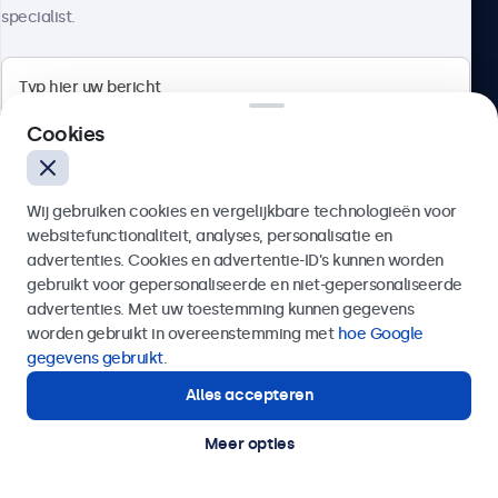
specialist.
Beetronics
Cookies
Quellinstraat 49, 2018 Antwerpen, Belgïe
Wij gebruiken cookies en vergelijkbare technologieën voor
4.8/5 door 5000+ bedrijven
websitefunctionaliteit, analyses, personalisatie en
Nederlands
advertenties. Cookies en advertentie-ID’s kunnen worden
gebruikt voor gepersonaliseerde en niet-gepersonaliseerde
Verzenden
advertenties. Met uw toestemming kunnen gegevens
worden gebruikt in overeenstemming met
hoe Google
Of bel ons op
03 808 1603
gegevens gebruikt
.
Alles accepteren
Hulp of advies nodig?
Direct contact met een specialist.
Meer opties
© 2026 Beetronics