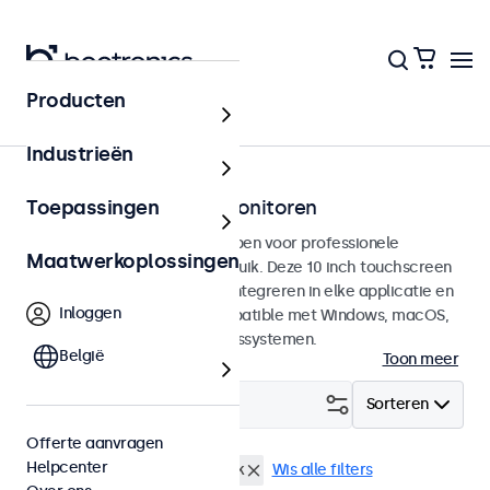
Producten
Touchscreens
Industrieën
10 inch touchscreen monitoren
Toepassingen
10 inch touchscreens ontworpen voor professionele
Maatwerkoplossingen
toepassingen en continu gebruik. Deze 10 inch touchscreen
monitoren zijn eenvoudig te integreren in elke applicatie en
Inloggen
iedere omgeving en zijn compatible met Windows, macOS,
ChromeOS en Linux besturingssystemen.
België
Toon meer
Filter (
4
)
Sorteren
Offerte aanvragen
Helpcenter
10 inch touchscreens
eMark
Wis alle filters