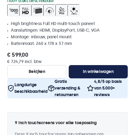
100+ stuks beschikbaar
High brightness Full HD multi-touch paneel
Aansluitingen: HDMI, DisplayPort, USB-C, VGA
Montage: inbouw, panel mount
Buitenmaat: 260 x 178 x 37 mm
€ 599,00
€ 724,79 incl. btw
Bekijken
In winkelwagen
Gratis
4,8/5 op basis
Langdurige
verzending &
van 5.000+
beschikbaarheid
retourneren
reviews
9 inch touchscreens voor elke toepassing
Deze 9 inch touchscreens zijn ontworpen om