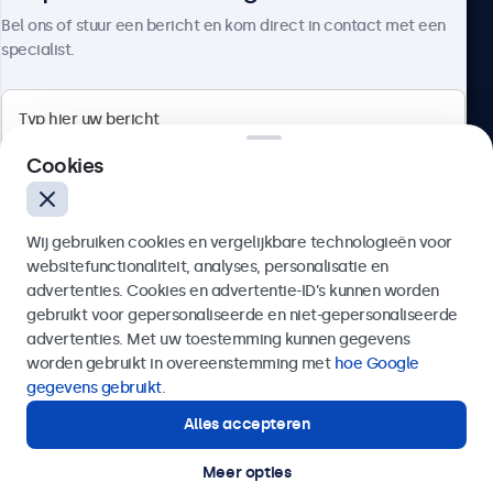
Over Beetronics
Bel ons of stuur een bericht en kom direct in contact met een
specialist.
Beetronics
Cookies
Quellinstraat 49, 2018 Antwerpen, Belgïe
Wij gebruiken cookies en vergelijkbare technologieën voor
4.8/5 door 5000+ bedrijven
websitefunctionaliteit, analyses, personalisatie en
Nederlands
advertenties. Cookies en advertentie-ID’s kunnen worden
gebruikt voor gepersonaliseerde en niet-gepersonaliseerde
Verzenden
advertenties. Met uw toestemming kunnen gegevens
worden gebruikt in overeenstemming met
hoe Google
Of bel ons op
03 808 1603
gegevens gebruikt
.
Alles accepteren
Hulp of advies nodig?
Direct contact met een specialist.
Meer opties
© 2026 Beetronics