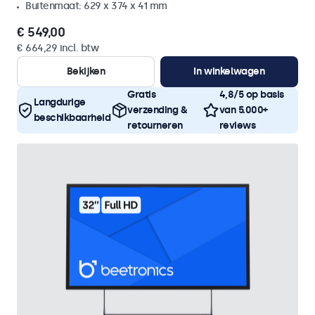
Buitenmaat: 629 x 374 x 41 mm
€ 549,00
€ 664,29 incl. btw
Bekijken
In winkelwagen
Gratis
4,8/5 op basis
Langdurige
verzending &
van 5.000+
beschikbaarheid
retourneren
reviews