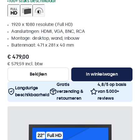
100+ stuks beschikbaar
1920 x 1080 resolutie (Full HD)
Aansluitingen: HDMI, VGA, BNC, RCA
Montage: desktop, wand, inbouw
Buitenmaat: 471 x 281 x 40 mm
€ 479,00
€ 579,59 incl. btw
Bekijken
In winkelwagen
Gratis
4,8/5 op basis
Langdurige
verzending &
van 5.000+
beschikbaarheid
retourneren
reviews