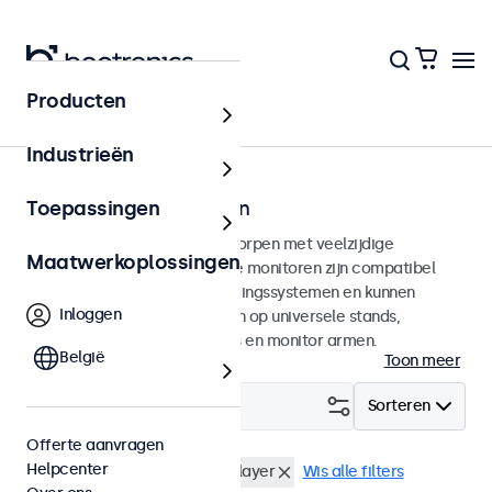
Producten
Home
Industrieën
100mm VESA monitoren
Toepassingen
100mm VESA monitoren ontworpen met veelzijdige
Maatwerkoplossingen
montagemogelijkheden. Deze monitoren zijn compatibel
met standaard VESA-bevestigingssystemen en kunnen
Inloggen
daarmee aangesloten worden op universele stands,
plafondhouders, muurbeugels en monitor armen.
België
Toon meer
Filter (
9
)
Sorteren
Offerte aanvragen
Helpcenter
VESA 100 x 100
USB mediaplayer
Wis alle filters