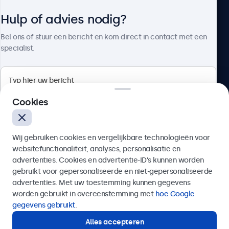
Schermformaat
Hulp of advies nodig?
479 x 270 mm
Over Beetronics
Bel ons of stuur een bericht en kom direct in contact met een
Gewicht
specialist.
4300 gram (5200 gram met voetsteun)
Kleur
Zwart
Beetronics
Technische Tekening (2D)
Cookies
Download PDF
Quellinstraat 49, 2018 Antwerpen, Belgïe
Technische Tekening (3D)
Wij gebruiken cookies en vergelijkbare technologieën voor
4.8/5 door 5000+ bedrijven
Download CAD/STP
websitefunctionaliteit, analyses, personalisatie en
Nederlands
advertenties. Cookies en advertentie-ID’s kunnen worden
gebruikt voor gepersonaliseerde en niet-gepersonaliseerde
Montage
Verzenden
advertenties. Met uw toestemming kunnen gegevens
Wandmontage
worden gebruikt in overeenstemming met
hoe Google
Of bel ons op
03 808 1603
gegevens gebruikt
.
VESA 100x100mm
Alles accepteren
Inbouw
Hulp of advies nodig?