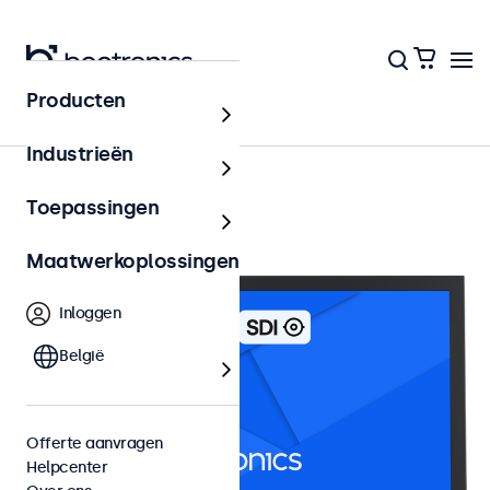
Producten
22 inch monitoren
Industrieën
Toepassingen
Maatwerkoplossingen
Inloggen
België
Offerte aanvragen
Helpcenter