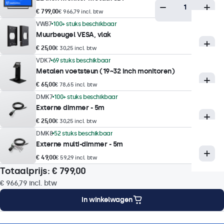
350 nits (typisch)
€ 799,00
€ 966,79 incl. btw
VWB7
100+ stuks beschikbaar
Minimale helderheid
Muurbeugel VESA, vlak
1 nit
€ 25,00
€ 30,25 incl. btw
Contrast
VDK7
69 stuks beschikbaar
3000:1
Metalen voetsteun (19~32 inch monitoren)
€ 65,00
Kijkhoek
€ 78,65 incl. btw
DMK7
100+ stuks beschikbaar
178° horizontaal, 178° verticaal
Externe dimmer - 5m
Reactietijd
€ 25,00
€ 30,25 incl. btw
10 ms
DMK8
52 stuks beschikbaar
Externe multi-dimmer - 5m
Ondersteunde resoluties
€ 49,00
1920 x 1080 (max), 640 x 480 (min)
€ 59,29 incl. btw
Totaalprijs:
€ 799,00
Kleurcoderingssysteem
€ 966,79
incl. btw
PAL/NTSC/SECAM
In winkelwagen
Operationele functies
ng
Montageopties
Specificaties
Downloads
Accessoires