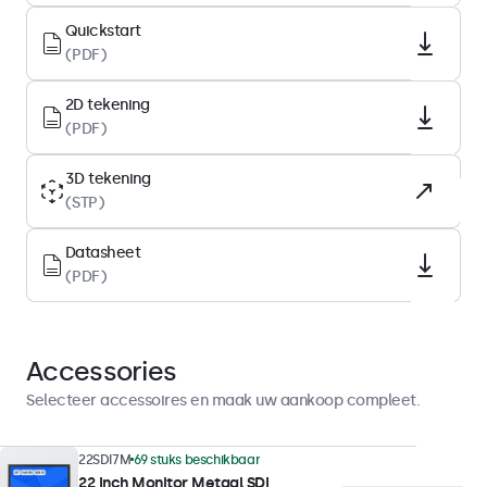
Native resolutie
Quickstart
1920 x 1080
(PDF)
Pixels per inch
2D tekening
102 PPI
(PDF)
Type
IPS-LCD
3D tekening
(STP)
Backlight
LED
Datasheet
(PDF)
Oppervlak
Anti-glare harde coating (3H)
Ondersteunde oriëntatie
Accessories
Landscape, portrait
Selecteer accessoires en maak uw aankoop compleet.
Displayprestaties
22SDI7M
69 stuks beschikbaar
Maximale helderheid
22 Inch Monitor Metaal SDI