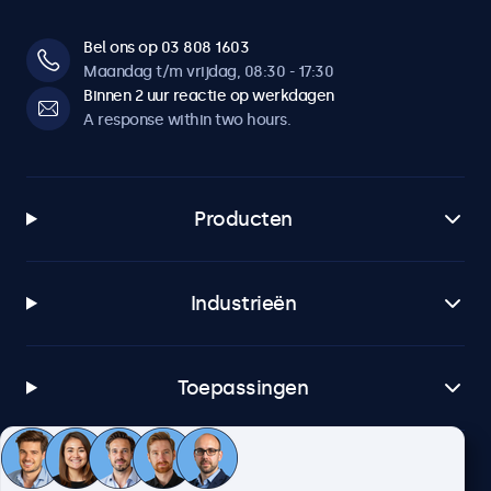
1x
HDMI uitgang
Bel ons op 03 808 1603
Maandag t/m vrijdag, 08:30 - 17:30
1x
Binnen 2 uur reactie op werkdagen
USB-A
A response within two hours.
1x (MP4, AVI, MKV, MOV, MPG, MP3, WMA, JPG, JPEG, PNG)
SDI ingang (3G)
2x
Producten
SDI uitgang
2x
Industrieën
AUX uitgang (3.5mm)
1x
Toepassingen
Mechanisch
Afmetingen (zonder voetsteun)
Klantenservice
511 x 479 x 43 mm