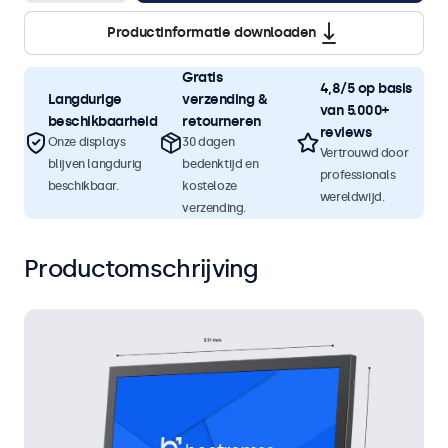
Productinformatie downloaden
Gratis
4,8/5 op basis
Langdurige
verzending &
van 5.000+
beschikbaarheid
retourneren
reviews
Onze displays
30 dagen
Vertrouwd door
blijven langdurig
bedenktijd en
professionals
beschikbaar.
kosteloze
wereldwijd.
verzending.
Productomschrijving