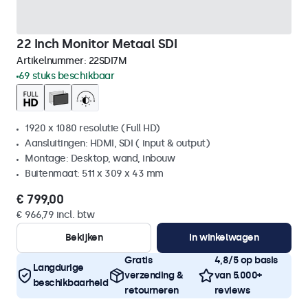
22 Inch Monitor Metaal SDI
Artikelnummer:
22SDI7M
69 stuks beschikbaar
1920 x 1080 resolutie (Full HD)
Aansluitingen: HDMI, SDI ( input & output)
Montage: Desktop, wand, inbouw
Buitenmaat: 511 x 309 x 43 mm
€ 799,00
€ 966,79 incl. btw
Bekijken
In winkelwagen
Gratis
4,8/5 op basis
Langdurige
verzending &
van 5.000+
beschikbaarheid
retourneren
reviews