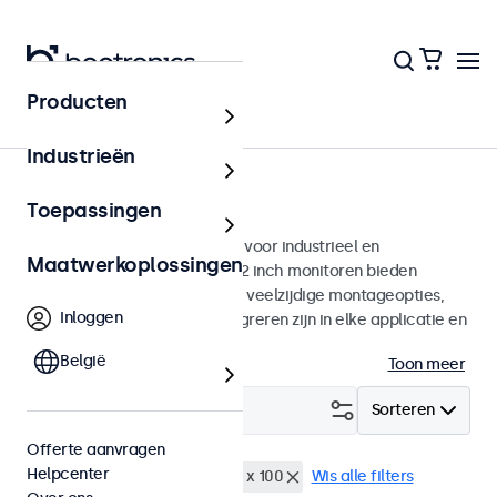
Producten
Monitoren
Industrieën
22 inch monitoren
Toepassingen
22 inch monitoren ontworpen voor industrieel en
Maatwerkoplossingen
commercieel gebruik. Deze 22 inch monitoren bieden
diverse videoaansluitingen en veelzijdige montageopties,
Inloggen
waarmee ze naadloos te integreren zijn in elke applicatie en
iedere omgeving.
België
Toon meer
Filter (
2
)
Sorteren
Offerte aanvragen
Helpcenter
22 inch monitoren
VESA 100 x 100
Wis alle filters