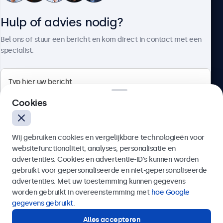
Hulp of advies nodig?
Over Beetronics
Bel ons of stuur een bericht en kom direct in contact met een
specialist.
Beetronics
Cookies
Quellinstraat 49, 2018 Antwerpen, Belgïe
Wij gebruiken cookies en vergelijkbare technologieën voor
4.8/5 door 5000+ bedrijven
websitefunctionaliteit, analyses, personalisatie en
Nederlands
advertenties. Cookies en advertentie-ID’s kunnen worden
gebruikt voor gepersonaliseerde en niet-gepersonaliseerde
Verzenden
advertenties. Met uw toestemming kunnen gegevens
worden gebruikt in overeenstemming met
hoe Google
Of bel ons op
03 808 1603
gegevens gebruikt
.
Alles accepteren
Hulp of advies nodig?