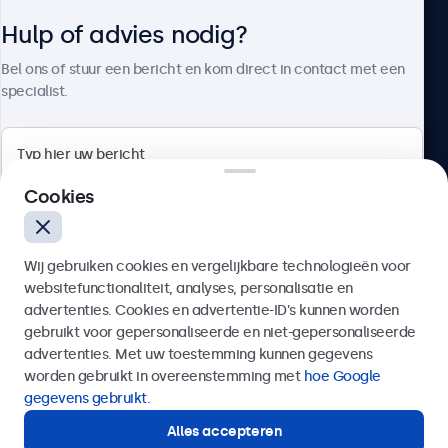
Hulp of advies nodig?
Over Beetronics
Bel ons of stuur een bericht en kom direct in contact met een
specialist.
Beetronics
Cookies
Quellinstraat 49, 2018 Antwerpen, Belgïe
Wij gebruiken cookies en vergelijkbare technologieën voor
4.8/5 door 5000+ bedrijven
websitefunctionaliteit, analyses, personalisatie en
Nederlands
advertenties. Cookies en advertentie-ID’s kunnen worden
gebruikt voor gepersonaliseerde en niet-gepersonaliseerde
Verzenden
advertenties. Met uw toestemming kunnen gegevens
worden gebruikt in overeenstemming met
hoe Google
Of bel ons op
03 808 1603
gegevens gebruikt
.
Alles accepteren
Hulp of advies nodig?