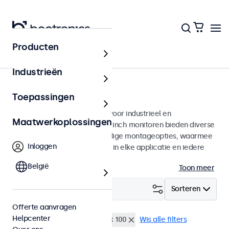
Producten
Monitoren
Industrieën
7 inch monitoren
Toepassingen
7 inch monitoren ontworpen voor industrieel en
Maatwerkoplossingen
commercieel gebruik. Deze 7 inch monitoren bieden diverse
videoaansluitingen en veelzijdige montageopties, waarmee
Inloggen
ze naadloos te integreren zijn in elke applicatie en iedere
omgeving.
België
Toon meer
Filter (
0
)
Sorteren
Offerte aanvragen
Helpcenter
7 inch monitoren
VESA 100 x 100
Wis alle filters