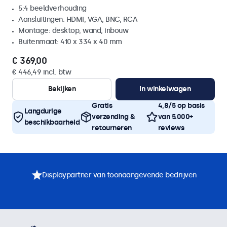
5:4 beeldverhouding
Aansluitingen: HDMI, VGA, BNC, RCA
Montage: desktop, wand, inbouw
Buitenmaat: 410 x 334 x 40 mm
€ 369,00
€ 446,49 incl. btw
Bekijken
In winkelwagen
Gratis
4,8/5 op basis
Langdurige
verzending &
van 5.000+
beschikbaarheid
retourneren
reviews
Displaypartner van toonaangevende bedrijven