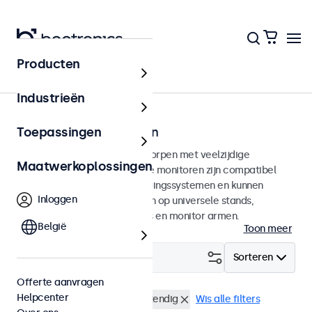
Producten
Home
Industrieën
100mm VESA monitoren
Toepassingen
100mm VESA monitoren ontworpen met veelzijdige
Maatwerkoplossingen
montagemogelijkheden. Deze monitoren zijn compatibel
met standaard VESA-bevestigingssystemen en kunnen
Inloggen
daarmee aangesloten worden op universele stands,
plafondhouders, muurbeugels en monitor armen.
België
Toon meer
Filter (
1
)
Sorteren
Offerte aanvragen
Helpcenter
VESA 100 x 100
Vandaalbestendig
Wis alle filters