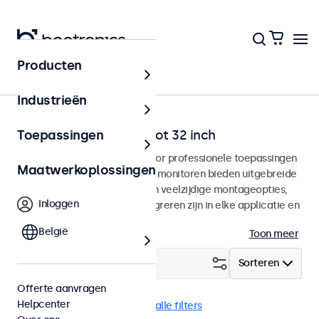
Producten
Home
Industrieën
VGA monitoren van 7 tot 32 inch
Toepassingen
VGA monitoren ontworpen voor professionele toepassingen
Maatwerkoplossingen
en continu gebruik. Deze VGA monitoren bieden uitgebreide
configuratiemogelijkheden en veelzijdige montageopties,
Inloggen
waarmee ze naadloos te integreren zijn in elke applicatie en
iedere omgeving.
België
Toon meer
Filter (
8
)
Sorteren
Offerte aanvragen
Helpcenter
VGA
VESA 100 x 100
Wis alle filters