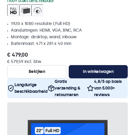
100+ stuks beschikbaar
1920 x 1080 resolutie (Full HD)
Aansluitingen: HDMI, VGA, BNC, RCA
Montage: desktop, wand, inbouw
Buitenmaat: 471 x 281 x 40 mm
€ 479,00
€ 579,59 incl. btw
Bekijken
In winkelwagen
Gratis
4,8/5 op basis
Langdurige
verzending &
van 5.000+
beschikbaarheid
retourneren
reviews