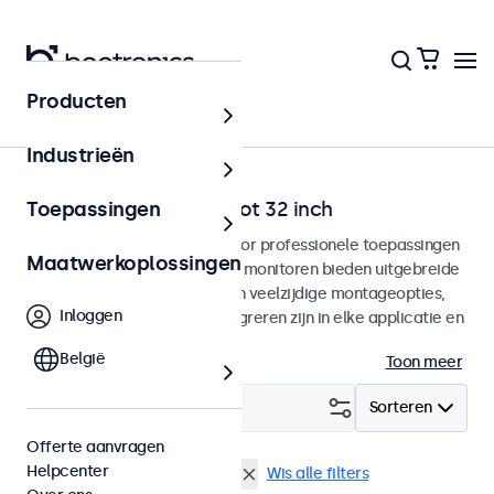
Producten
Home
Industrieën
BNC monitoren van 7 tot 32 inch
Toepassingen
BNC monitoren ontworpen voor professionele toepassingen
Maatwerkoplossingen
en continu gebruik. Deze BNC monitoren bieden uitgebreide
configuratiemogelijkheden en veelzijdige montageopties,
Inloggen
waarmee ze naadloos te integreren zijn in elke applicatie en
iedere omgeving.
België
Toon meer
Filter (
8
)
Sorteren
Offerte aanvragen
Helpcenter
BNC (CVBS)
VESA 100 x 100
Wis alle filters