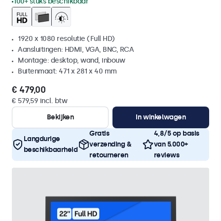
100+ stuks beschikbaar
1920 x 1080 resolutie (Full HD)
Aansluitingen: HDMI, VGA, BNC, RCA
Montage: desktop, wand, inbouw
Buitenmaat: 471 x 281 x 40 mm
€ 479,00
€ 579,59 incl. btw
Bekijken
In winkelwagen
Gratis
4,8/5 op basis
Langdurige
verzending &
van 5.000+
beschikbaarheid
retourneren
reviews