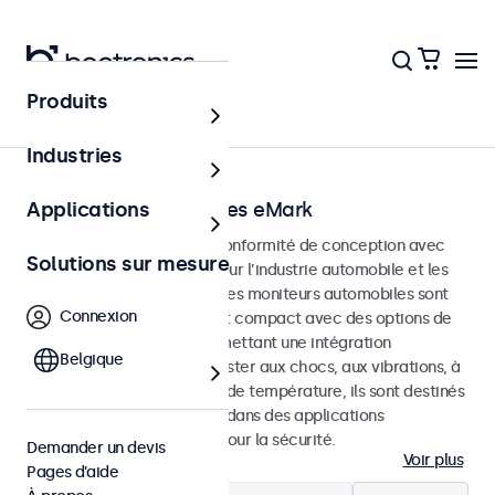
Produits
Accueil
Industries
Moniteurs automobiles eMark
Applications
Moniteurs développés en conformité de conception avec
Solutions sur mesure
les normes eMark et SAE pour l’industrie automobile et les
applications embarquées. Les moniteurs automobiles sont
Connexion
dotés d’un boîtier durable et compact avec des options de
montage polyvalentes permettant une intégration
Belgique
simplifiée. Conçus pour résister aux chocs, aux vibrations, à
l’humidité et aux variations de température, ils sont destinés
à un fonctionnement fiable dans des applications
automobiles non critiques pour la sécurité.
Demander un devis
Voir plus
Pages d’aide