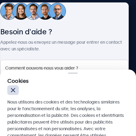
Service client
Besoin d'aide ?
À propos
Appelez-nous ou envoyez un message pour entrer en contact
avec un spécialiste.
Beetronics
Cookies
Quellinstraat 49, 2018 Antwerpen, Belgique
Nous utilisons des cookies et des technologies similaires
4.8/5 noté par 5000+ entreprises
pour le fonctionnement du site, les analyses, la
Français
personnalisation et la publicité. Des cookies et identifiants
publicitaires peuvent être utilisés pour des publicités
Envoyer
personnalisées et non personnalisées. Avec votre
consentement, les données peuvent être utilisées