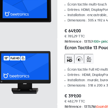
Écran tactile multi-touch
Entrées: HDMI, DisplayPor
Installation : encastrable
Dimensions : 305 x 192 x 
€ 649,00
€ 785,29 TTC
Référence :
13TS7
100+ piè
Écran Tactile 13 Pou
Écran tactile Full HD mult
Entrées : HDMI, DisplayPo
Installation : murale, bur
Dimensions : 318 x 200 x
€ 399,00
€ 482,79 TTC
Référence :
13TS7M
Expédit