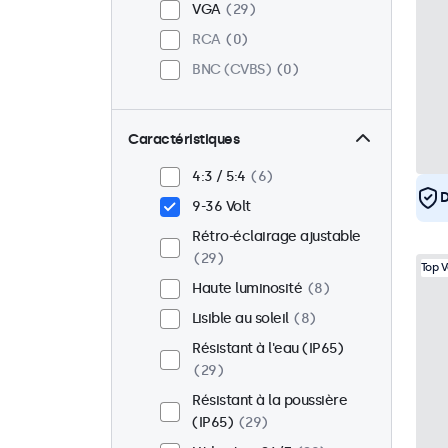
VGA
29
RCA
0
BNC (CVBS)
0
Caractéristiques
4:3 / 5:4
6
D
9-36 Volt
Rétro-éclairage ajustable
29
Top 
Haute luminosité
8
Lisible au soleil
8
Résistant à l'eau (IP65)
29
Résistant à la poussière
(IP65)
29