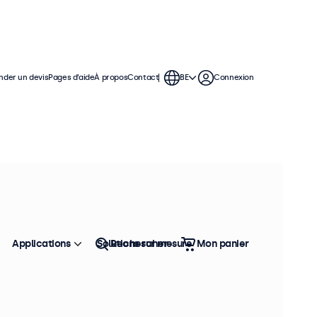
der un devis
Pages d’aide
À propos
Contact
BE
Connexion
trée DC
DC pour une intégration
rielle interne afin d’accepter des
Applications
Solutions sur mesure
Rechercher
Mon panier
Trier
Top vente