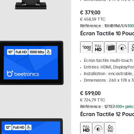
€ 379,00
€ 458,59 TTC
Référence :
10HB9M/U1
100
Écran Tactile 10 Pou
Écran tactile multi-touch
Entrées: HDMI, DisplayPor
Installation : encastrable
Dimensions : 260 x 178 x
€ 599,00
€ 724,79 TTC
Référence :
12TS7
100+ pièc
Écran Tactile 12 Pou