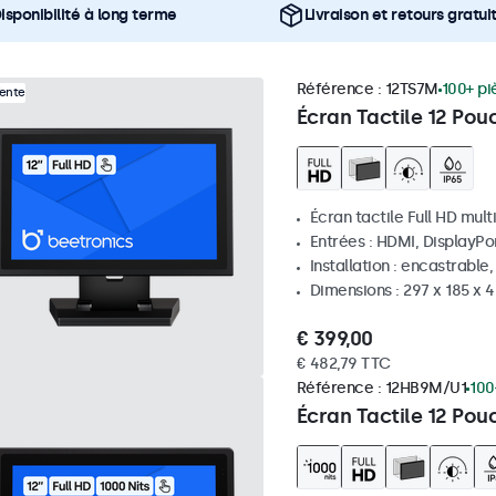
isponibilité à long terme
Livraison et retours gratui
Référence :
12TS7M
100+ pi
Vente
Écran Tactile 12 Pou
Écran tactile Full HD mult
Entrées : HDMI, DisplayPo
Installation : encastrable
Dimensions : 297 x 185 x
€ 399,00
€ 482,79 TTC
Référence :
12HB9M/U1
100
Écran Tactile 12 Pou