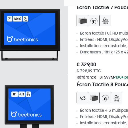
Référence :
7TS7M
100+ piè
Écran Tactile 7 Pouc
Écran tactile Full HD mult
Entrées : HDMI, DisplayPo
Installation : encastrable
Dimensions : 181 x 123 x 
€ 329,00
€ 398,09 TTC
Référence :
8TSV7M
100+ p
Écran Tactile 8 Pouc
Écran tactile 4:3 multipoi
Entrées : HDMI, DisplayPo
Installation : encastrable