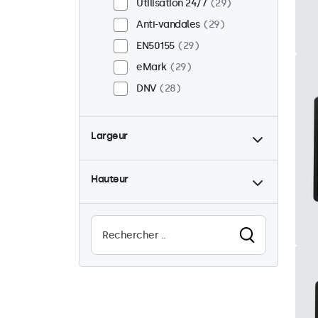
Utilisation 24/7
29
Anti-vandales
29
EN50155
29
eMark
29
DNV
28
Largeur
Hauteur