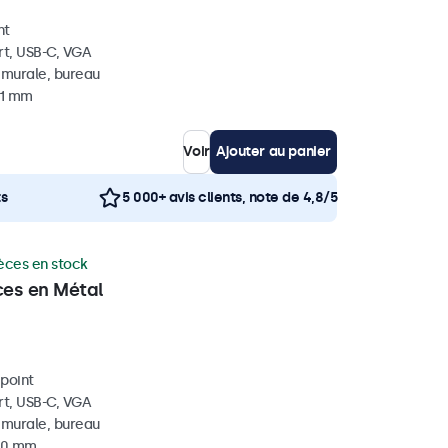
nt
rt, USB-C, VGA
, murale, bureau
41 mm
Voir
Ajouter au panier
ts
5 000+ avis clients, note de 4,8/5
èces en stock
ces en Métal
ipoint
rt, USB-C, VGA
, murale, bureau
 40 mm