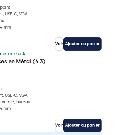
ipoint
rt, USB-C, VGA
eau
 34 mm
Voir
Ajouter au panier
èces en stock
ces en Métal (4:3)
nt
rt, USB-C, VGA
, murale, bureau
 44 mm
Voir
Ajouter au panier