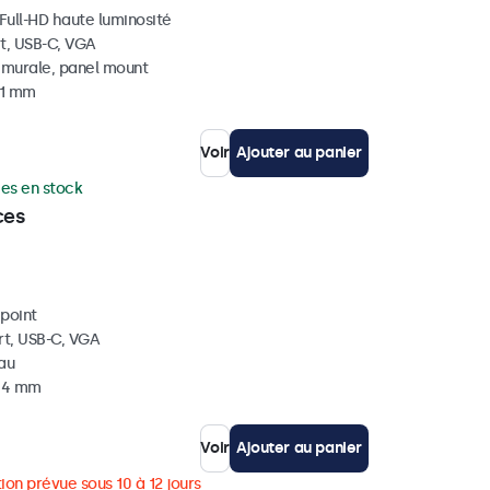
 Full-HD haute luminosité
t, USB-C, VGA
, murale, panel mount
41 mm
Voir
Ajouter au panier
ces en stock
ces
ipoint
rt, USB-C, VGA
eau
 34 mm
Voir
Ajouter au panier
ion prévue sous 10 à 12 jours