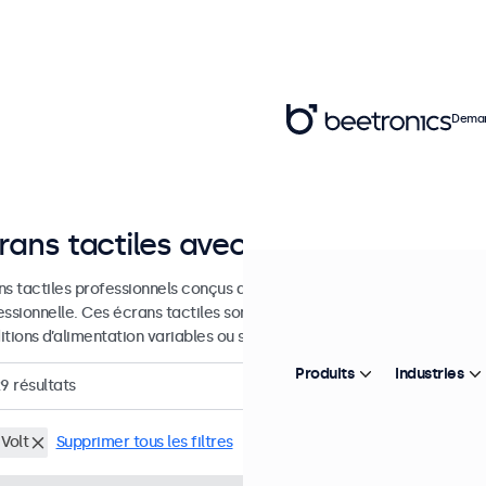
Deman
rans tactiles avec large plage d’en
ns tactiles professionnels conçus avec une large tolérance d’entrée 
essionnelle. Ces écrans tactiles sont conçus avec une tolérance maté
tions d’alimentation variables ou sur batterie.
Produits
Industries
29
résultats
Volt
Supprimer tous les filtres