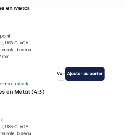
ces en stock
es en Métal
ipoint
rt, USB-C, VGA
, murale, bureau
42 mm
Voir
Ajouter au panier
ièces en stock
es en Métal (4:3)
nt
rt, USB-C, VGA
, murale, bureau