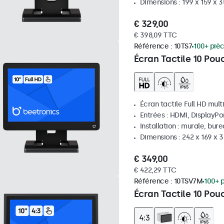
Dimensions : 199 x 159 x 
€ 329,00
€ 398,09 TTC
Référence :
10TS7
100+ piè
Écran Tactile 10 Pou
Écran tactile Full HD mult
Entrées : HDMI, DisplayPo
Installation : murale, bur
Dimensions : 242 x 169 x
€ 349,00
€ 422,29 TTC
Référence :
10TSV7M
100+ 
Écran Tactile 10 Pou