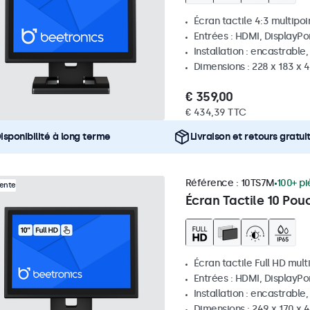
Écran tactile 4:3 multipoi
Entrées : HDMI, DisplayPo
Installation : encastrable
Dimensions : 228 x 183 x 
€ 359,00
€ 434,39 TTC
isponibilité à long terme
Livraison et retours gratui
Référence :
10TS7M
100+ pi
Vente
Écran Tactile 10 Pou
Écran tactile Full HD mult
Entrées : HDMI, DisplayPo
Installation : encastrable
Dimensions : 249 x 170 x