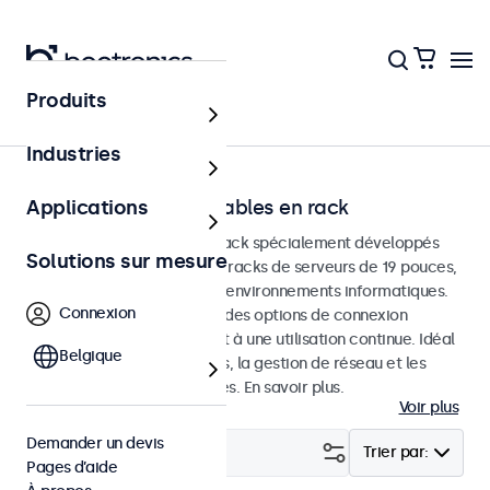
Produits
Accueil
Industries
Écrans tactiles montables en rack
Applications
Écrans tactiles montés en rack spécialement développés
Solutions sur mesure
pour être intégrés dans des racks de serveurs de 19 pouces,
des châssiss Pelican et des environnements informatiques.
Connexion
Ces écrans tactiles offrent des options de connexion
polyvalentes et conviennent à une utilisation continue. Idéal
Belgique
pour les centres de données, la gestion de réseau et les
applications professionnelles. En savoir plus.
Voir plus
Demander un devis
Filtrer (
16
)
Trier par:
Pages d’aide