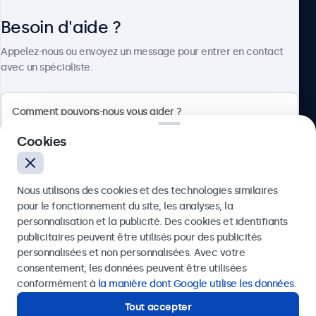
Besoin d'aide ?
À propos
Appelez-nous ou envoyez un message pour entrer en contact
avec un spécialiste.
Beetronics
Cookies
Quellinstraat 49, 2018 Antwerpen, Belgique
Nous utilisons des cookies et des technologies similaires
4.8/5 noté par 5000+ entreprises
pour le fonctionnement du site, les analyses, la
Français
personnalisation et la publicité. Des cookies et identifiants
publicitaires peuvent être utilisés pour des publicités
Envoyer
personnalisées et non personnalisées. Avec votre
consentement, les données peuvent être utilisées
Ou appelez-nous au
03 808 1603
conformément à
la manière dont Google utilise les données
.
Tout accepter
Besoin d'aide ?