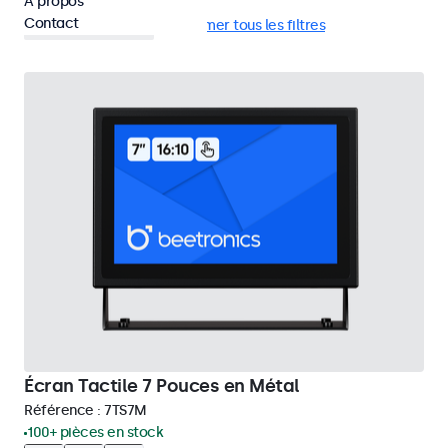
À propos
Contact
Montage en rack
Supprimer tous les filtres
Écran Tactile 7 Pouces en Métal
Référence :
7TS7M
100+ pièces en stock