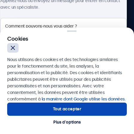
Appelez-nous ou envoyez un message pour entrer en contact
avec un spécialiste.
HDMI
1x
DisplayPort
Beetronics
1x
Cookies
Quellinstraat 49, 2018 Antwerpen, Belgique
VGA
1x
Nous utilisons des cookies et des technologies similaires
4.8/5 noté par 5000+ entreprises
USB-C
pour le fonctionnement du site, les analyses, la
Français
personnalisation et la publicité. Des cookies et identifiants
1x Vidéo, audio, touch
publicitaires peuvent être utilisés pour des publicités
USB-A
Envoyer
personnalisées et non personnalisées. Avec votre
Via l'adaptateur USB-C vers USB-A. Ceci active uniquement
consentement, les données peuvent être utilisées
la fonction tactile et doit être combiné avec HDMI,
Ou appelez-nous au
03 808 1603
conformément à
la manière dont Google utilise les données
.
DisplayPort ou VGA pour l'affichage.
Tout accepter
Besoin d'aide ?
Entrée AUX (3.5mm)
Contactez nos spécialistes.
Plus d'options
1x
© 2026 Beetronics
Sortie AUX (3.5mm)