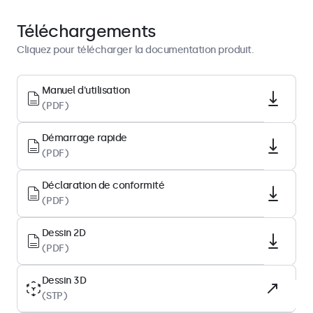
Démarrage rapide
Télécharger PDF
Téléchargements
Cliquez pour télécharger la documentation produit.
Architecture d’affichage
Format d'image
Manuel d'utilisation
(PDF)
16:10 (paramètrable en 16:9 et 4:3)
Résolution native
Démarrage rapide
1920 x 1200
(PDF)
Pixels par pouce
Déclaration de conformité
224 PPI
(PDF)
Diagonale
10.1 pouces (258 mm)
Dessin 2D
(PDF)
Type de dalle
IPS-LCD
Dessin 3D
(STP)
Rétro-éclairage