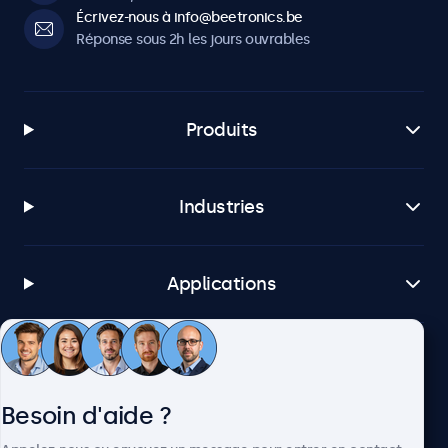
Écrivez-nous à info@beetronics.be
Logiciels et compatibilité
Réponse sous 2h les jours ouvrables
Windows
Windows 8, 10, 11
Windows Embedded
Produits
Windows Embedded 8 Industry, 8.1 Industry, IoT Enterprise
macOS
Industries
Tahoe, Sequoia, Sonoma
Linux
Toutes distributions de Linux
Applications
Brightsign
Toutes versions de BrightsignOS
Service client
Samsung DeX
Toutes versions de Samsung DeX
Besoin d'aide ?
À propos
Connectivité