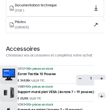
LED
Documentation technique
Surface
(PDF)
Verre trempé
Pilotes
Orientation prise en charge
(DRIVER)
Paysage, portrait, Face-up
Performances d’affichage
Accessoires
Luminosité maximale
Choisissez vos accessoires et complétez votre achat.
300 nits (typique)
Luminosité minimale
10TS7
100+ pièces en stock
Écran Tactile 10 Pouces
1 nit
€ 349,00
€ 422,29 TTC
Contraste
VWB1
100+ pièces en stock
1500:1
Support mural plat VESA (écrans 7 ~ 19 pouces)
Angle de vision
€ 25,00
€ 30,25 TTC
178° horizontal, 178° vertical
VDK5
100+ pièces en stock
Support en métal (écrans 7 ~ 12 pouces)