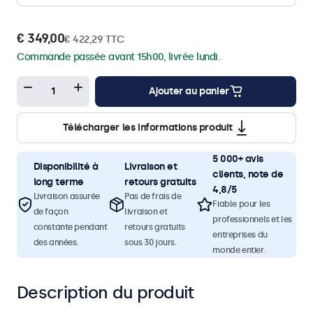
€ 349,00
€ 422,29 TTC
Commande passée avant 15h00, livrée lundi.
Ajouter au panier
Télécharger les informations produit
5 000+ avis
Disponibilité à
Livraison et
clients, note de
long terme
retours gratuits
4,8/5
Livraison assurée
Pas de frais de
Fiable pour les
de façon
livraison et
professionnels et les
constante pendant
retours gratuits
entreprises du
des années.
sous 30 jours.
monde entier.
Description du produit