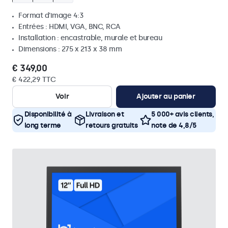
Format d'image 4:3
Entrées : HDMI, VGA, BNC, RCA
Installation : encastrable, murale et bureau
Dimensions : 275 x 213 x 38 mm
€ 349,00
€ 422,29 TTC
Voir
Ajouter au panier
Disponibilité à
Livraison et
5 000+ avis clients,
long terme
retours gratuits
note de 4,8/5