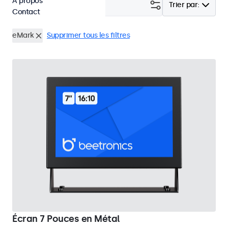
À propos
Filtrer (
24
)
Trier par:
Contact
eMark
Supprimer tous les filtres
Écran 7 Pouces en Métal