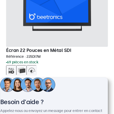
Écran 22 Pouces en Métal SDI
Référence :
22SDI7M
69 pièces en stock
Résolution 1920 x 1080 (Full HD)
Entrées : HDMI (entrée & sortie), SDI (2x entrée & 2x
sortie)
Installation : encastrable, murale et bureau
Besoin d'aide ?
Dimensions : 511 x 309 x 43 mm
Appelez-nous ou envoyez un message pour entrer en contact
€ 799,00