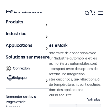
Produits
Accueil
Industries
Moniteurs automobiles eMark
Applications
Moniteurs développés en conformité de conception avec
Solutions sur mesure
les normes eMark et SAE pour l’industrie automobile et les
applications embarquées. Les moniteurs automobiles sont
Connexion
dotés d’un boîtier durable et compact avec des options de
montage polyvalentes permettant une intégration
Belgique
simplifiée. Conçus pour résister aux chocs, aux vibrations, à
l’humidité et aux variations de température, ils sont destinés
à un fonctionnement fiable dans des applications
automobiles non critiques pour la sécurité.
Demander un devis
Voir plus
Pages d’aide