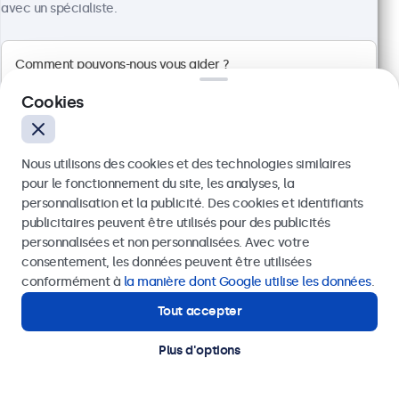
avec un spécialiste.
€ 966,79 TTC
Voir
Ajouter au panier
Cookies
Nous utilisons des cookies et des technologies similaires
pour le fonctionnement du site, les analyses, la
personnalisation et la publicité. Des cookies et identifiants
publicitaires peuvent être utilisés pour des publicités
Envoyer
personnalisées et non personnalisées. Avec votre
consentement, les données peuvent être utilisées
Ou appelez-nous au
03 808 1603
conformément à
la manière dont Google utilise les données
.
Tout accepter
Besoin d'aide ?
Contactez nos spécialistes.
Écran 24 Pouces en Métal
Plus d'options
Référence :
24HD7M
100+ pièces en stock