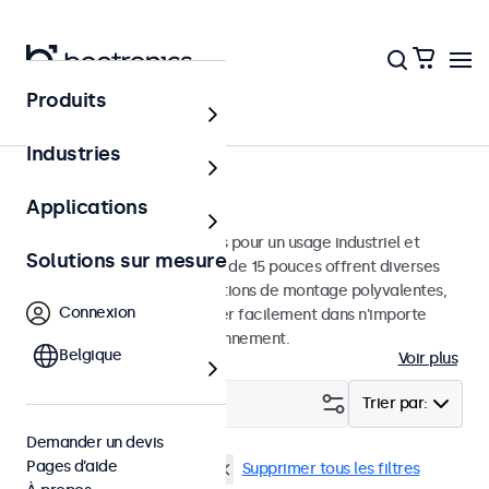
Produits
Écrans
Industries
Moniteurs 15 pouces
Applications
Moniteurs 15 pouces conçus pour un usage industriel et
Solutions sur mesure
commercial. Ces moniteurs de 15 pouces offrent diverses
connexions vidéo et des options de montage polyvalentes,
Connexion
leur permettant de s'intégrer facilement dans n'importe
quelle application et environnement.
Belgique
Voir plus
Filtrer (
4
)
Trier par:
Demander un devis
Pages d’aide
Écrans 15 pouces
eMark
Supprimer tous les filtres