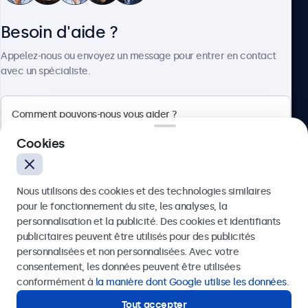
Besoin d'aide ?
À propos
Appelez-nous ou envoyez un message pour entrer en contact
avec un spécialiste.
Beetronics
Cookies
Quellinstraat 49, 2018 Antwerpen, Belgique
Nous utilisons des cookies et des technologies similaires
4.8/5 noté par 5000+ entreprises
pour le fonctionnement du site, les analyses, la
Français
personnalisation et la publicité. Des cookies et identifiants
publicitaires peuvent être utilisés pour des publicités
Envoyer
personnalisées et non personnalisées. Avec votre
consentement, les données peuvent être utilisées
Ou appelez-nous au
03 808 1603
conformément à
la manière dont Google utilise les données
.
Tout accepter