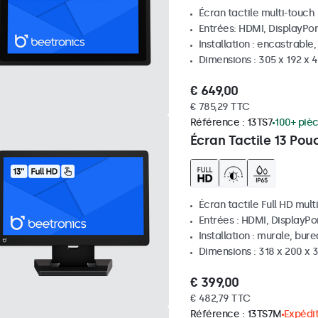
Écran tactile multi-touch
Entrées: HDMI, DisplayPor
Installation : encastrable
Dimensions : 305 x 192 x 
€ 649,00
€ 785,29 TTC
Référence :
13TS7
100+ piè
Écran Tactile 13 Pou
Écran tactile Full HD mult
Entrées : HDMI, DisplayPo
Installation : murale, bur
Dimensions : 318 x 200 x
€ 399,00
€ 482,79 TTC
Référence :
13TS7M
Expédit