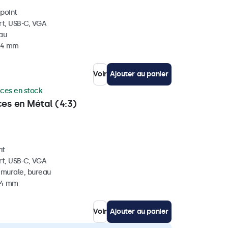
ipoint
rt, USB-C, VGA
eau
 34 mm
Voir
Ajouter au panier
èces en stock
ces en Métal (4:3)
nt
rt, USB-C, VGA
, murale, bureau
 44 mm
Voir
Ajouter au panier