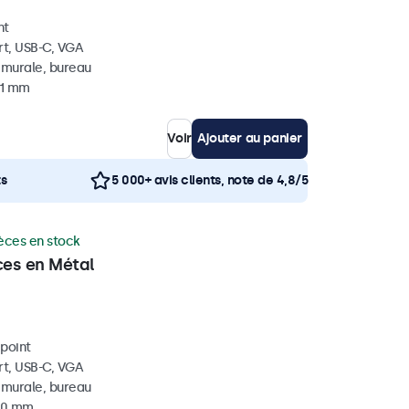
nt
rt, USB-C, VGA
, murale, bureau
41 mm
Voir
Ajouter au panier
ts
5 000+ avis clients, note de 4,8/5
èces en stock
ces en Métal
ipoint
rt, USB-C, VGA
, murale, bureau
 40 mm