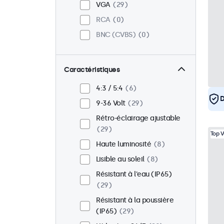
VGA
29
RCA
0
BNC (CVBS)
0
Caractéristiques
4:3 / 5:4
6
D
9-36 Volt
29
Rétro-éclairage ajustable
29
Top 
Haute luminosité
8
Lisible au soleil
8
Résistant à l'eau (IP65)
29
Résistant à la poussière
(IP65)
29