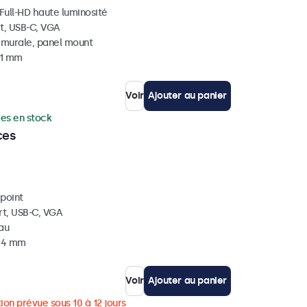
 Full-HD haute luminosité
t, USB-C, VGA
, murale, panel mount
41 mm
Voir
Ajouter au panier
ces en stock
ces
ipoint
rt, USB-C, VGA
eau
 34 mm
Voir
Ajouter au panier
ion prévue sous 10 à 12 jours