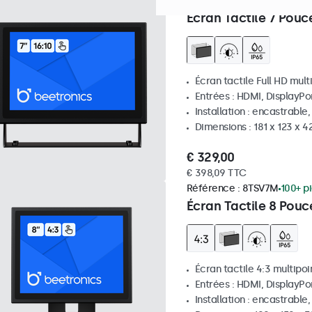
Référence :
7TS7M
100+ piè
Écran Tactile 7 Pouc
Écran tactile Full HD mult
Entrées : HDMI, DisplayPo
Installation : encastrable
Dimensions : 181 x 123 x 
€ 329,00
€ 398,09 TTC
Référence :
8TSV7M
100+ p
Écran Tactile 8 Pouc
Écran tactile 4:3 multipoi
Entrées : HDMI, DisplayPo
Installation : encastrable