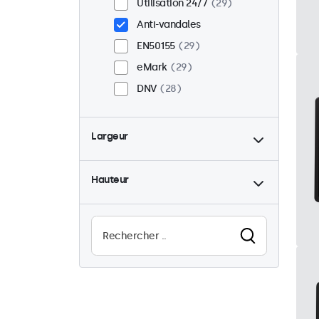
Utilisation 24/7
29
Anti-vandales
EN50155
29
eMark
29
DNV
28
Largeur
Hauteur