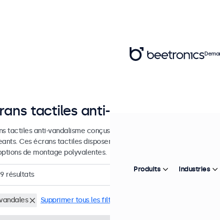
Deman
rans tactiles anti-vandalisme
ns tactiles anti-vandalisme conçus pour une utilisation intensive et
eants. Ces écrans tactiles disposent d'une dalle avant renforcé et d
options de montage polyvalentes.
Produits
Industries
29
résultats
-vandales
Supprimer tous les filtres