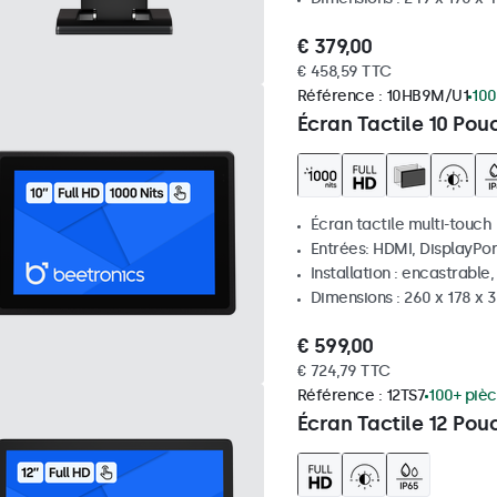
€ 379,00
€ 458,59 TTC
Référence :
10HB9M/U1
100
Écran Tactile 10 Pou
Écran tactile multi-touch
Entrées: HDMI, DisplayPor
Installation : encastrable
Dimensions : 260 x 178 x
€ 599,00
€ 724,79 TTC
Référence :
12TS7
100+ pièc
Écran Tactile 12 Pou