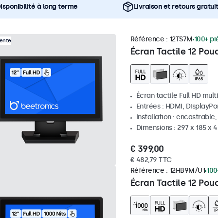
isponibilité à long terme
Livraison et retours gratui
Référence :
12TS7M
100+ pi
Vente
Écran Tactile 12 Pou
Écran tactile Full HD mult
Entrées : HDMI, DisplayPo
Installation : encastrable
Dimensions : 297 x 185 x
€ 399,00
€ 482,79 TTC
Référence :
12HB9M/U1
100
Écran Tactile 12 Pou