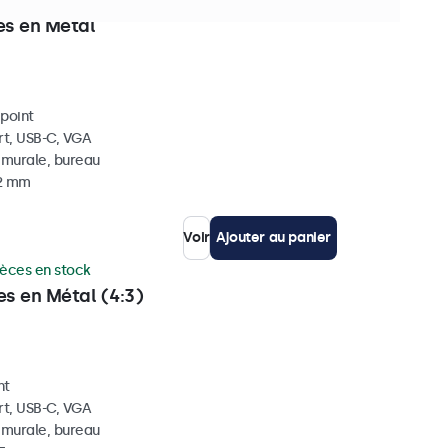
ces en stock
es en Métal
ipoint
rt, USB-C, VGA
, murale, bureau
42 mm
Voir
Ajouter au panier
ièces en stock
es en Métal (4:3)
nt
rt, USB-C, VGA
, murale, bureau