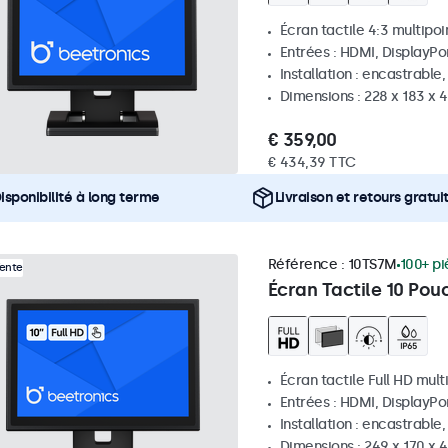
Écran tactile 4:3 multipoi
Entrées : HDMI, DisplayPo
Installation : encastrable
Dimensions : 228 x 183 x 
€ 359,00
€ 434,39 TTC
isponibilité à long terme
Livraison et retours gratui
Référence :
10TS7M
100+ pi
Vente
Écran Tactile 10 Pou
Écran tactile Full HD mult
Entrées : HDMI, DisplayPo
Installation : encastrable
Dimensions : 249 x 170 x