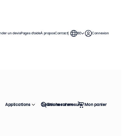
der un devis
Pages d’aide
À propos
Contact
BE
Connexion
 continue dans des environnements
'un châssis métallique robuste avec
Applications
Solutions sur mesure
Rechercher
Mon panier
Trier
Top vente