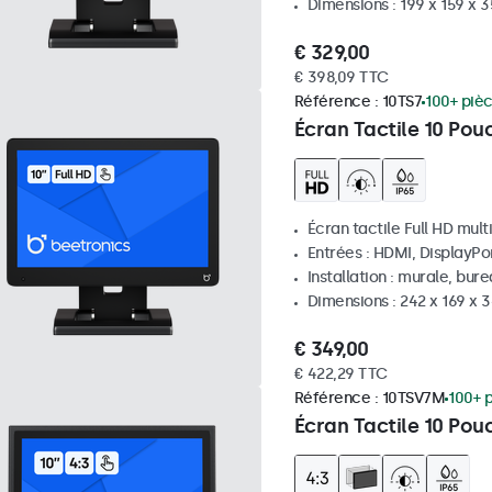
Dimensions : 199 x 159 x 
€ 329,00
€ 398,09 TTC
Référence :
10TS7
100+ piè
Écran Tactile 10 Pou
Écran tactile Full HD mult
Entrées : HDMI, DisplayPo
Installation : murale, bur
Dimensions : 242 x 169 x
€ 349,00
€ 422,29 TTC
Référence :
10TSV7M
100+ 
Écran Tactile 10 Pou