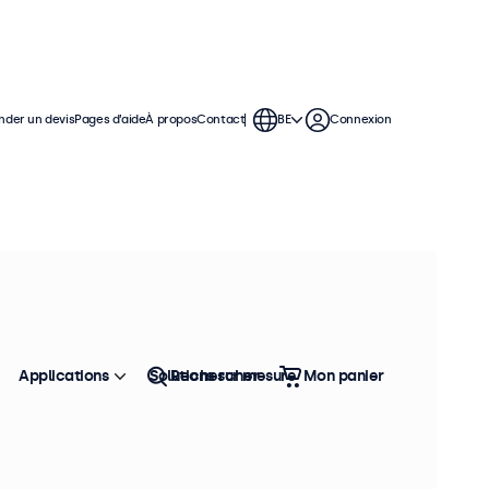
der un devis
Pages d’aide
À propos
Contact
BE
Connexion
férence : 10TS7M
100+ pièces en stock
cran Tactile 10 Pouces en
étal
Applications
Solutions sur mesure
Rechercher
Mon panier
formations produit
Écran tactile Full HD multipoint
Entrées : HDMI, DisplayPort, USB-C, VGA
Installation : encastrable, murale, bureau
Dimensions : 249 x 170 x 40 mm