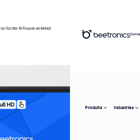
ran Tactile 10 Pouces en Métal
Deman
Ré
É
M
Produits
Industries
In