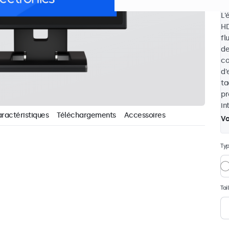
L'
HD
fl
de
co
d'
ta
pr
in
ractéristiques
Téléchargements
Accessoires
Vo
Typ
Tai