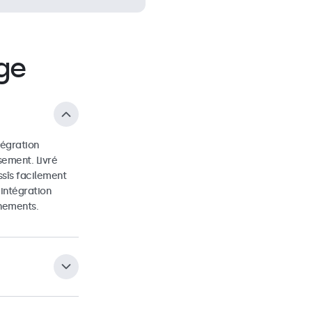
ge
tégration
sement. Livré
sîs facilement
 intégration
nnements.
universel VESA 75