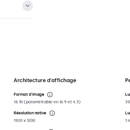
ller l’écran
articulés, des
ttaches sur
 pouvant être
rous de fixation
ant ainsi adapté
i nécessaire, le
 fixation VESA 75
supports ou des
Architecture d’affichage
P
Format d'image
Lu
16:10 (paramètrable en 16:9 et 4:3)
30
Résolution native
Lu
1920 x 1200
1 n