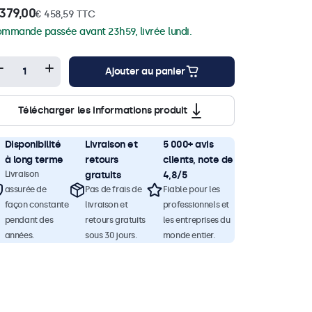
379,00
€ 458,59 TTC
mmande passée avant 23h59, livrée lundi.
Ajouter au panier
Télécharger les informations produit
Disponibilité
Livraison et
5 000+ avis
à long terme
retours
clients, note de
Livraison
gratuits
4,8/5
assurée de
Pas de frais de
Fiable pour les
façon constante
livraison et
professionnels et
pendant des
retours gratuits
les entreprises du
années.
sous 30 jours.
monde entier.