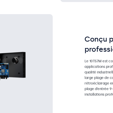
Conçu p
profess
Le 10TS7M est co
applications pro
qualité industrie
large plage de co
rétroéclairage e
plage d’entrée 9–
installations prof