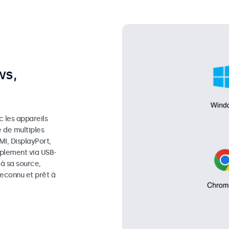
ws,
 les appareils
e de multiples
I, DisplayPort,
mplement via USB-
 à sa source,
reconnu et prêt à