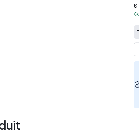
€ 
Co
duit