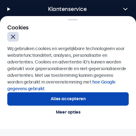
Klantenservice
Cookies
Over Beetronics
Wij gebruiken cookies en vergelijkbare technologieën voor
websitefunctionaliteit, analyses, personalisatie en
advertenties. Cookies en advertentie-ID’s kunnen worden
Beetronics
gebruikt voor gepersonaliseerde en niet-gepersonaliseerde
advertenties. Met uw toestemming kunnen gegevens
worden gebruikt in overeenstemming met
hoe Google
Quellinstraat 49, 2018 Antwerpen, Belgïe
gegevens gebruikt
.
4.8/5 door 5000+ bedrijven
Alles accepteren
Nederlands
Meer opties