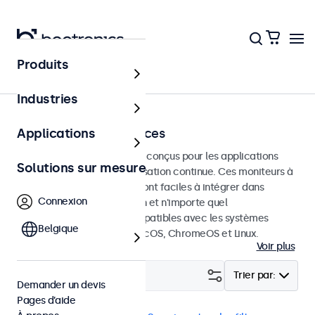
Produits
Écrans tactiles
Industries
Écrans tactiles 7 pouces
Applications
Écrans tactiles de 7 pouces conçus pour les applications
Solutions sur mesure
professionnelles et une utilisation continue. Ces moniteurs à
écran tactile de 7 pouces sont faciles à intégrer dans
Connexion
n'importe quelle application et n'importe quel
environnement et sont compatibles avec les systèmes
Belgique
d'exploitation Windows, macOS, ChromeOS et Linux.
Voir plus
Filtrer (
1
)
Trier par:
Demander un devis
Pages d’aide