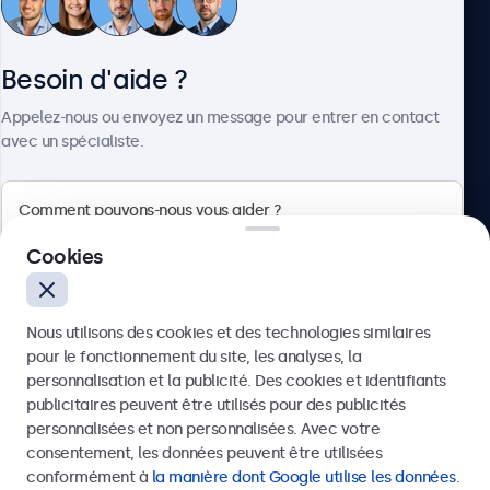
Service client
Besoin d'aide ?
À propos
Appelez-nous ou envoyez un message pour entrer en contact
avec un spécialiste.
Beetronics
Cookies
Quellinstraat 49, 2018 Antwerpen, Belgique
Nous utilisons des cookies et des technologies similaires
4.8/5 noté par 5000+ entreprises
pour le fonctionnement du site, les analyses, la
Français
personnalisation et la publicité. Des cookies et identifiants
publicitaires peuvent être utilisés pour des publicités
Envoyer
personnalisées et non personnalisées. Avec votre
consentement, les données peuvent être utilisées
Ou appelez-nous au
03 808 1603
conformément à
la manière dont Google utilise les données
.