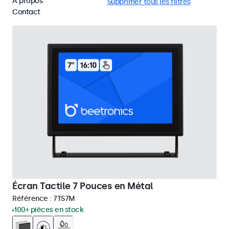
À propos
Écrans tactiles 7 pouces
Supprimer tous les filtres
Contact
Écran Tactile 7 Pouces en Métal
Référence :
7TS7M
100+ pièces en stock