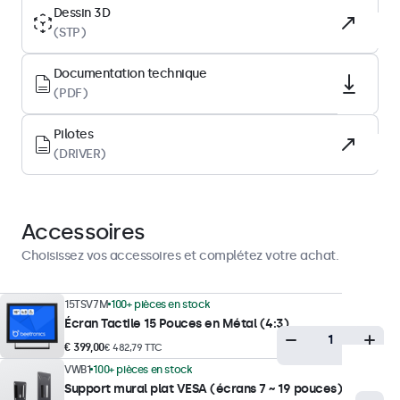
LED
Dessin 3D
(STP)
Surface
Verre trempé
Documentation technique
Orientation prise en charge
(PDF)
Paysage, portrait, Face-up
Pilotes
(DRIVER)
Performances d’affichage
Luminosité maximale
300 nits (typique)
Accessoires
Luminosité minimale
Choisissez vos accessoires et complétez votre achat.
1 nit
Contraste
15TSV7M
100+ pièces en stock
Écran Tactile 15 Pouces en Métal (4:3)
1500:1
€ 399,00
€ 482,79 TTC
Angle de vision
VWB1
100+ pièces en stock
178° horizontal, 178° vertical
Support mural plat VESA (écrans 7 ~ 19 pouces)