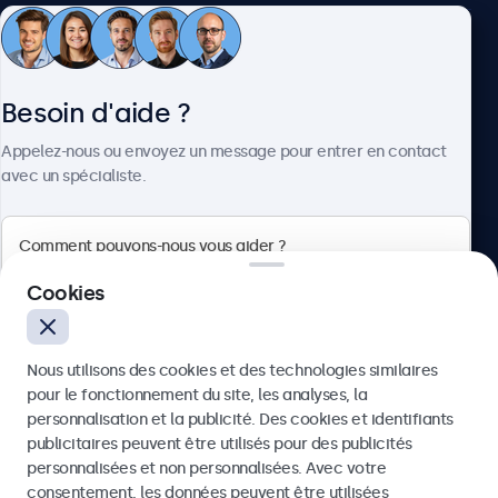
Connectivité
HDMI
Service client
1x
Besoin d'aide ?
DisplayPort
À propos
1x
Appelez-nous ou envoyez un message pour entrer en contact
avec un spécialiste.
VGA
1x
USB-C
Beetronics
1x Vidéo, audio, touch
Cookies
USB-A
Quellinstraat 49, 2018 Antwerpen, Belgique
Via l'adaptateur USB-C vers USB-A. Ceci active uniquement
la fonction tactile et doit être combiné avec HDMI,
Nous utilisons des cookies et des technologies similaires
4.8/5 noté par 5000+ entreprises
DisplayPort ou VGA pour l'affichage.
pour le fonctionnement du site, les analyses, la
Français
personnalisation et la publicité. Des cookies et identifiants
Entrée AUX (3.5mm)
publicitaires peuvent être utilisés pour des publicités
1x
Envoyer
personnalisées et non personnalisées. Avec votre
consentement, les données peuvent être utilisées
Sortie AUX (3.5mm)