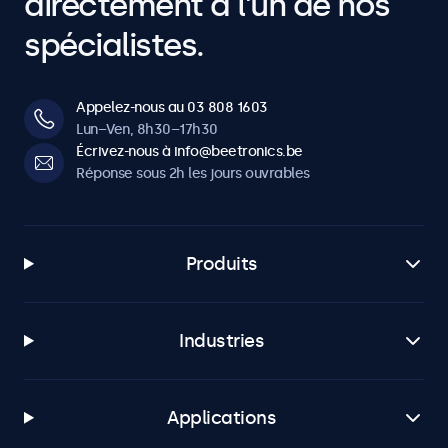
directement à l’un de nos
Logiciels et compatibilité
spécialistes.
Windows
Windows 8, 10, 11
Appelez-nous au 03 808 1603
Windows Embedded
Lun–Ven, 8h30–17h30
Écrivez-nous à info@beetronics.be
Windows Embedded 8 Industry, 8.1 Industry, IoT Enterprise
Réponse sous 2h les jours ouvrables
macOS
Tahoe, Sequoia, Sonoma
Linux
Produits
Toutes distributions de Linux
Brightsign
Toutes versions de BrightsignOS
Industries
Samsung DeX
Toutes versions de Samsung DeX
Applications