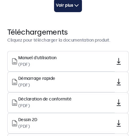
Démarrage rapide
Voir plus
Télécharger PDF
Architecture d’affichage
Téléchargements
Format d'image
Cliquez pour télécharger la documentation produit.
4:3
Résolution native
Manuel d'utilisation
(PDF)
1024 x 768
Pixels par pouce
Démarrage rapide
85 PPI
(PDF)
Diagonale
Déclaration de conformité
15.0 pouces (381 mm)
(PDF)
Type de dalle
IPS-LCD
Dessin 2D
(PDF)
Rétro-éclairage