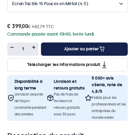
Écran Tactile 15 Pouces en Métal (4:3)
€ 399,00
€ 482,79 TTC
Commande passée avant 15h00, livrée lundi.
Ajouter au panier
Télécharger les informations produit
5 000+ avis
Disponibilité à
Livraison et
clients, note de
long terme
retours gratuits
4,8/5
Livraison assurée
Pas de frais de
Fiable pour les
de façon
livraison et
professionnels et les
constante pendant
retours gratuits
entreprises du
des années.
sous 30 jours.
monde entier.