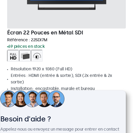
Écran 22 Pouces en Métal SDI
Référence :
22SDI7M
69 pièces en stock
Résolution 1920 x 1080 (Full HD)
Entrées : HDMI (entrée & sortie), SDI (2x entrée & 2x
sortie)
Installation : encastrable, murale et bureau
Dimensions : 511 x 309 x 43 mm
€ 799,00
€ 966,79 TTC
Besoin d'aide ?
Voir
Ajouter au panier
Appelez-nous ou envoyez un message pour entrer en contact