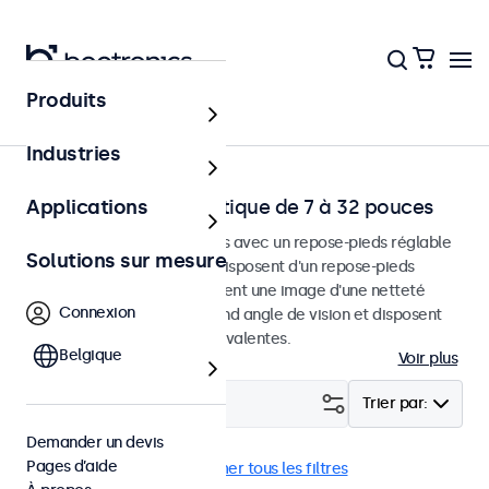
Produits
Accueil
Industries
Moniteurs de bureautique de 7 à 32 pouces
Applications
Moniteurs de bureau conçus avec un repose-pieds réglable
Solutions sur mesure
et robuste. Ces moniteurs disposent d'un repose-pieds
compact et stable, fournissent une image d'une netteté
Connexion
exceptionnelle avec un grand angle de vision et disposent
d'options de connexion polyvalentes.
Belgique
Voir plus
Filtrer (
24
)
Trier par:
Demander un devis
Pages d’aide
Bureau
eMark
Supprimer tous les filtres