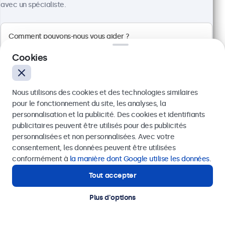
avec un spécialiste.
Cookies
Nous utilisons des cookies et des technologies similaires
pour le fonctionnement du site, les analyses, la
personnalisation et la publicité. Des cookies et identifiants
publicitaires peuvent être utilisés pour des publicités
Envoyer
personnalisées et non personnalisées. Avec votre
consentement, les données peuvent être utilisées
Écran 24 Pouces en Métal
Ou appelez-nous au
03 808 1603
conformément à
la manière dont Google utilise les données
.
Référence :
24HD7M
100+ pièces en stock
Tout accepter
Besoin d'aide ?
Contactez nos spécialistes.
Plus d'options
Résolution 1920 x 1080 (Full HD)
Entrées : HDMI, VGA, BNC, RCA