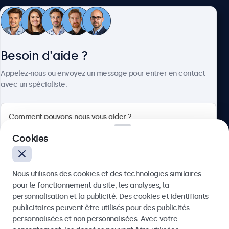
Service client
Besoin d'aide ?
À propos
Appelez-nous ou envoyez un message pour entrer en contact
avec un spécialiste.
Beetronics
Cookies
Quellinstraat 49, 2018 Antwerpen, Belgique
Nous utilisons des cookies et des technologies similaires
4.8/5 noté par 5000+ entreprises
pour le fonctionnement du site, les analyses, la
Français
personnalisation et la publicité. Des cookies et identifiants
publicitaires peuvent être utilisés pour des publicités
Envoyer
personnalisées et non personnalisées. Avec votre