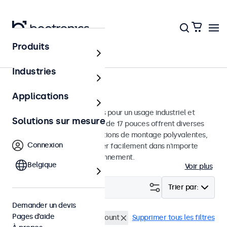
Produits
Écrans
Industries
Moniteurs 17 pouces
Applications
Moniteurs 17 pouces conçus pour un usage industriel et
Solutions sur mesure
commercial. Ces moniteurs de 17 pouces offrent diverses
connexions vidéo et des options de montage polyvalentes,
Connexion
leur permettant de s'intégrer facilement dans n'importe
quelle application et environnement.
Belgique
Voir plus
Filtrer (
0
)
Trier par:
Demander un devis
Pages d’aide
Écrans 17 pouces
Panel mount
Supprimer tous les filtres