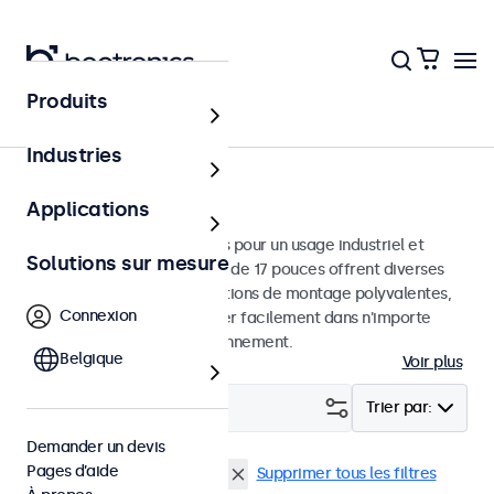
Produits
Écrans
Industries
Moniteurs 17 pouces
Applications
Moniteurs 17 pouces conçus pour un usage industriel et
Solutions sur mesure
commercial. Ces moniteurs de 17 pouces offrent diverses
connexions vidéo et des options de montage polyvalentes,
Connexion
leur permettant de s'intégrer facilement dans n'importe
quelle application et environnement.
Belgique
Voir plus
Filtrer (
1
)
Trier par:
Demander un devis
Pages d’aide
Écrans 17 pouces
4:3 / 5:4
Supprimer tous les filtres