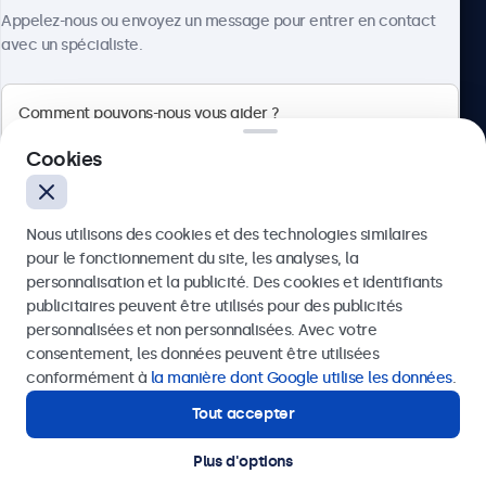
À propos
Appelez-nous ou envoyez un message pour entrer en contact
avec un spécialiste.
Beetronics
Cookies
Quellinstraat 49, 2018 Antwerpen, Belgique
Nous utilisons des cookies et des technologies similaires
4.8/5 noté par 5000+ entreprises
pour le fonctionnement du site, les analyses, la
Français
personnalisation et la publicité. Des cookies et identifiants
publicitaires peuvent être utilisés pour des publicités
Envoyer
personnalisées et non personnalisées. Avec votre
consentement, les données peuvent être utilisées
Ou appelez-nous au
03 808 1603
conformément à
la manière dont Google utilise les données
.
Tout accepter
Besoin d'aide ?
Contactez nos spécialistes.
Plus d'options
© 2026 Beetronics