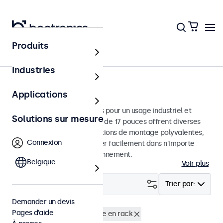
Produits
Écrans
Industries
Moniteurs 17 pouces
Applications
Moniteurs 17 pouces conçus pour un usage industriel et
Solutions sur mesure
commercial. Ces moniteurs de 17 pouces offrent diverses
connexions vidéo et des options de montage polyvalentes,
Connexion
leur permettant de s'intégrer facilement dans n'importe
quelle application et environnement.
Belgique
Voir plus
Filtrer (
2
)
Trier par:
Demander un devis
Pages d’aide
Écrans 17 pouces
Montage en rack