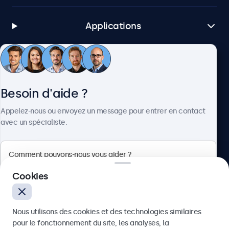
Applications
Service client
Besoin d'aide ?
À propos
Appelez-nous ou envoyez un message pour entrer en contact
avec un spécialiste.
Beetronics
Cookies
Quellinstraat 49, 2018 Antwerpen, Belgique
Nous utilisons des cookies et des technologies similaires
4.8/5 noté par 5000+ entreprises
pour le fonctionnement du site, les analyses, la