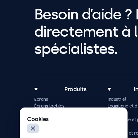
Besoin d’aide ? 
directement à l
spécialistes.
Produits
I
Écrans
Industriel
Écrans tactiles
Logistique et d
Accessoires
Maritime
Cookies
Solutions sur mesure
Commerce et p
vente
Hôtellerie et r