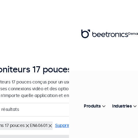
Deman
niteurs 17 pouces
teurs 17 pouces conçus pour un usage industriel et commercial. Ces 
rses connexions vidéo et des options de montage polyvalentes, leur 
 n'importe quelle application et environnement.
Produits
Industries
résultats
ns 17 pouces
EN60601
Supprimer tous les filtres