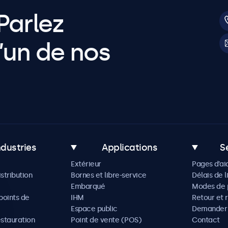
Parlez
’un de nos
ndustries
Applications
S
Extérieur
Pages d’ai
istribution
Bornes et libre-service
Délais de l
Embarqué
Modes de 
oints de
IHM
Retour et 
Espace public
Demander 
estauration
Point de vente (POS)
Contact