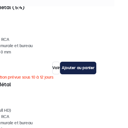
ièces en stock
étal (5:4)
, RCA
, murale et bureau
 40 mm
Voir
Ajouter au panier
ion prévue sous 10 à 12 jours
Métal
ll HD)
, RCA
, murale et bureau