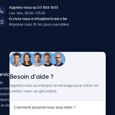
Appelez-nous au 03 808 1603
Lun–Ven, 8h30–17h30
Écrivez-nous à info@beetronics.be
Réponse sous 2h les jours ouvrables
ervice client
À propos
Besoin d'aide ?
de
Cas concrets
Appelez-nous ou envoyez un message pour entrer en
ivraison
Actualités et mises à jour
contact avec un spécialiste.
paiement
À propos de Beetronics
réparation
Carrière
un devis
Conditions de vente
Données personnelles