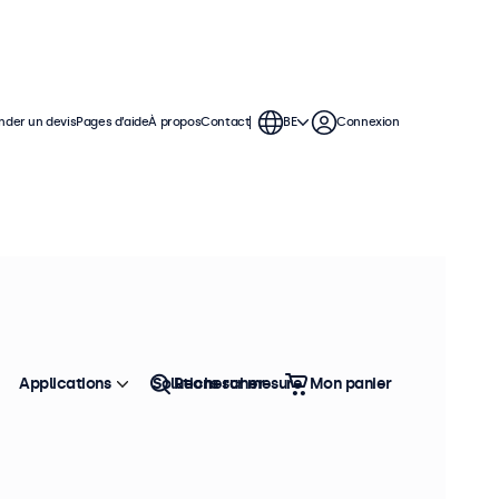
der un devis
Pages d’aide
À propos
Contact
BE
Connexion
moniteurs de 17 pouces offrent
permettant de s'intégrer facilement
Applications
Solutions sur mesure
Rechercher
Mon panier
Trier
Top vente