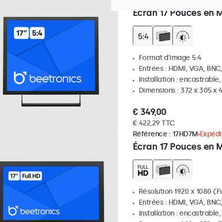
Référence :
17VG7M
100+ p
Écran 17 Pouces en M
Format d'image 5:4
Entrées : HDMI, VGA, BNC
Installation : encastrable
Dimensions : 372 x 305 x
€ 349,00
€ 422,29 TTC
Référence :
17HD7M
Expédit
Écran 17 Pouces en 
Résolution 1920 x 1080 (Fu
Entrées : HDMI, VGA, BNC
Installation : encastrable