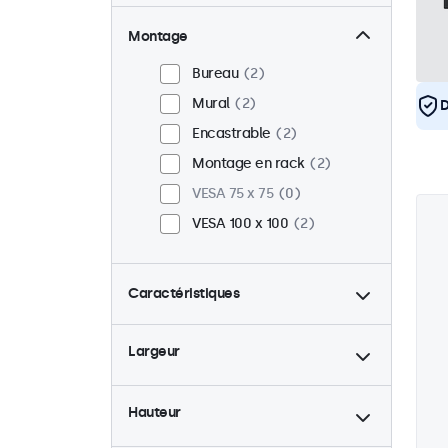
Montage
Bureau
2
Mural
2
D
Encastrable
2
Montage en rack
2
VESA 75 x 75
0
VESA 100 x 100
2
Caractéristiques
4:3 / 5:4
1
Largeur
9-36 Volt
2
Rétro-éclairage ajustable
2
Hauteur
Lecteur multimedia USB