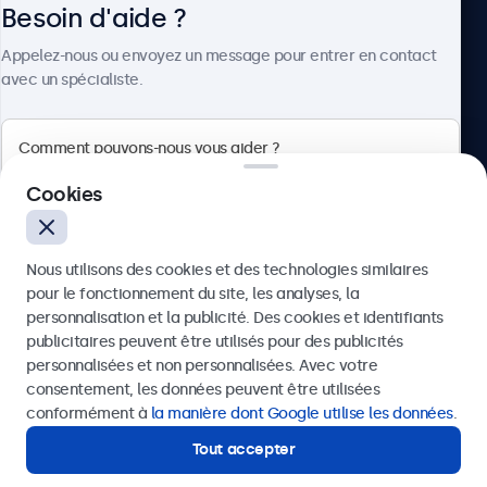
Besoin d'aide ?
À propos
Appelez-nous ou envoyez un message pour entrer en contact
avec un spécialiste.
Beetronics
Cookies
Quellinstraat 49, 2018 Antwerpen, Belgique
Nous utilisons des cookies et des technologies similaires
4.8/5 noté par 5000+ entreprises
pour le fonctionnement du site, les analyses, la
Français
personnalisation et la publicité. Des cookies et identifiants
publicitaires peuvent être utilisés pour des publicités
Envoyer
personnalisées et non personnalisées. Avec votre
consentement, les données peuvent être utilisées
Ou appelez-nous au
03 808 1603
conformément à
la manière dont Google utilise les données
.
Tout accepter
Besoin d'aide ?
Contactez nos spécialistes.