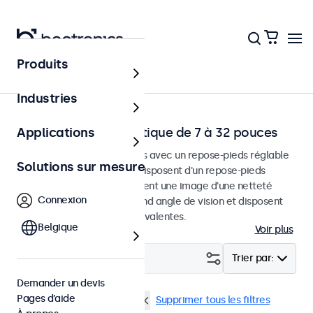
Produits
Accueil
Industries
Moniteurs de bureautique de 7 à 32 pouces
Applications
Moniteurs de bureau conçus avec un repose-pieds réglable
Solutions sur mesure
et robuste. Ces moniteurs disposent d'un repose-pieds
compact et stable, fournissent une image d'une netteté
Connexion
exceptionnelle avec un grand angle de vision et disposent
d'options de connexion polyvalentes.
Belgique
Voir plus
Filtrer (
0
)
Trier par:
Demander un devis
Pages d’aide
Bureau
Haute luminosité
Supprimer tous les filtres