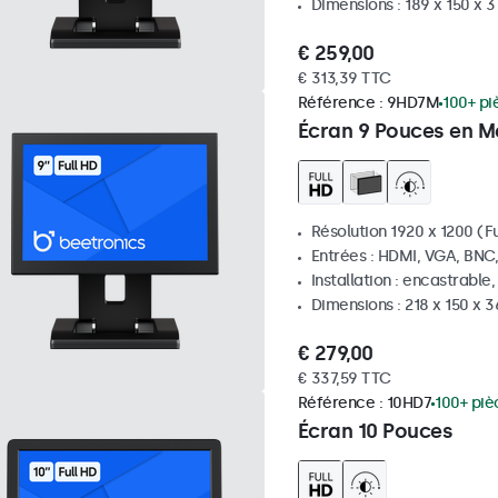
Dimensions : 189 x 150 x 
€ 259,00
€ 313,39 TTC
Référence :
9HD7M
100+ pi
Écran 9 Pouces en M
Résolution 1920 x 1200 (Fu
Entrées : HDMI, VGA, BNC
Installation : encastrable
Dimensions : 218 x 150 x 
€ 279,00
€ 337,59 TTC
Référence :
10HD7
100+ piè
Écran 10 Pouces