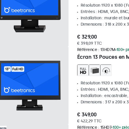
Résolution 1920 x 1080 (Fu
Entrées : HDMI, VGA, BNC
Installation : murale et b
Dimensions : 318 x 200 x
€ 329,00
€ 398,09 TTC
Référence :
13HD7M
100+ p
Écran 13 Pouces en 
Résolution 1920 x 1080 (Fu
Entrées : HDMI, VGA, BNC
Installation : encastrable
Dimensions : 317 x 200 x
€ 349,00
€ 422,29 TTC
Référence :
15HD7
100+ piè
Vente