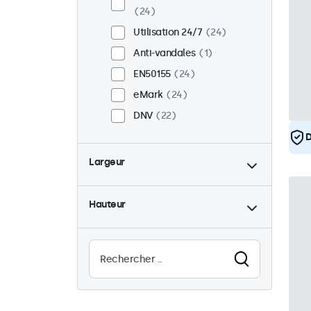
24
Utilisation 24/7
24
Anti-vandales
1
EN50155
24
eMark
24
DNV
22
D
Largeur
Hauteur