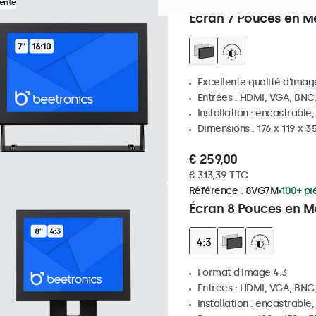
Référence :
7HD7M
100+ pi
Vente
Écran 7 Pouces en M
Excellente qualité d'image
Entrées : HDMI, VGA, BNC
Installation : encastrable
Dimensions : 176 x 119 x 
€ 259,00
€ 313,39 TTC
Référence :
8VG7M
100+ pi
Écran 8 Pouces en Mé
Format d'image 4:3
Entrées : HDMI, VGA, BNC
Installation : encastrable