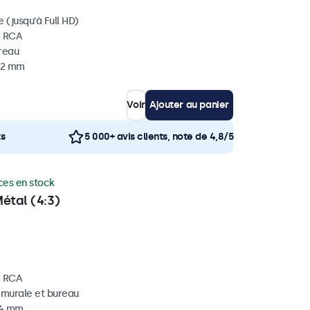
 (jusqu'à Full HD)
, RCA
ureau
 32 mm
Voir
Ajouter au panier
ts
5 000+ avis clients, note de 4,8/5
ces en stock
étal (4:3)
, RCA
, murale et bureau
34 mm