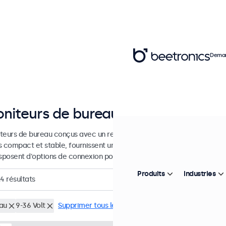
Deman
niteurs de bureautique de 7 à 32 
teurs de bureau conçus avec un repose-pieds réglable et robuste. C
s compact et stable, fournissent une image d'une netteté exceptionn
isposent d'options de connexion polyvalentes.
Produits
Industries
24
résultats
au
9-36 Volt
Supprimer tous les filtres