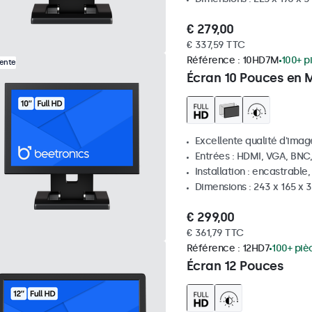
€ 279,00
€ 337,59 TTC
Référence :
10HD7M
100+ p
Vente
Écran 10 Pouces en 
Excellente qualité d'image
Entrées : HDMI, VGA, BNC
Installation : encastrable
Dimensions : 243 x 165 x
€ 299,00
€ 361,79 TTC
Référence :
12HD7
100+ piè
Écran 12 Pouces