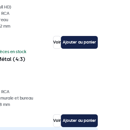
ll HD)
, RCA
ureau
 32 mm
Voir
Ajouter au panier
ièces en stock
étal (4:3)
, RCA
, murale et bureau
 38 mm
Voir
Ajouter au panier