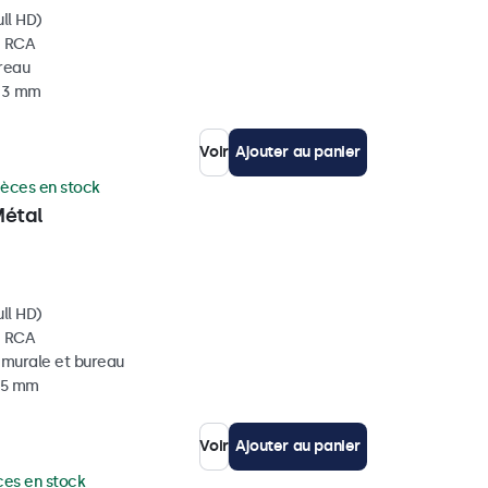
ll HD)
, RCA
ureau
 33 mm
Voir
Ajouter au panier
ièces en stock
Métal
ll HD)
, RCA
, murale et bureau
 35 mm
Voir
Ajouter au panier
ces en stock