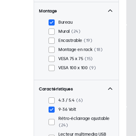
Montage
Bureau
Mural
24
Encastrable
19
Montage en rack
18
VESA 75 x 75
15
VESA 100 x 100
9
Caractéristiques
4:3 / 5:4
6
9-36 Volt
Rétro-éclairage ajustable
24
Lecteur multimedia USB