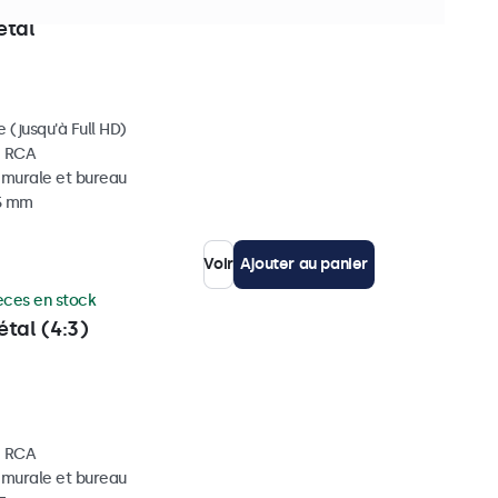
èces en stock
étal
 (jusqu'à Full HD)
, RCA
, murale et bureau
35 mm
Voir
Ajouter au panier
èces en stock
tal (4:3)
, RCA
, murale et bureau