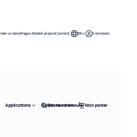
der un devis
Pages d’aide
À propos
Contact
BE
Connexion
pouces
es moniteurs disposent d'un repose-
elle avec un grand angle de vision
Applications
Solutions sur mesure
Rechercher
Mon panier
Trier
Top vente