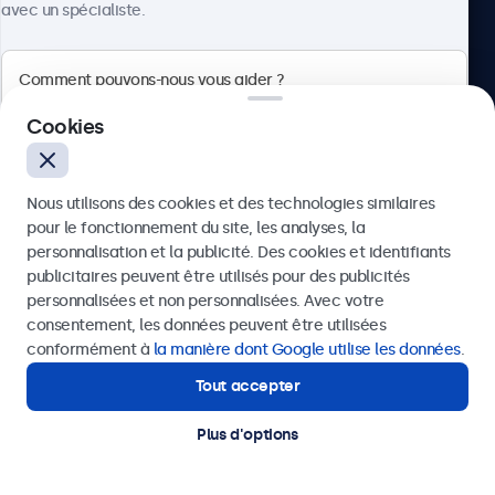
avec un spécialiste.
Appelez-nous au 03 808 1603
Lun–Ven, 8h30–17h30
Écrivez-nous à info@beetronics.be
Cookies
Réponse sous 2h les jours ouvrables
Nous utilisons des cookies et des technologies similaires
Produits
pour le fonctionnement du site, les analyses, la
personnalisation et la publicité. Des cookies et identifiants
publicitaires peuvent être utilisés pour des publicités
Envoyer
personnalisées et non personnalisées. Avec votre
Industries
consentement, les données peuvent être utilisées
Ou appelez-nous au
03 808 1603
conformément à
la manière dont Google utilise les données
.
Tout accepter
Applications
Besoin d'aide ?
Contactez nos spécialistes.
Plus d'options
Service client