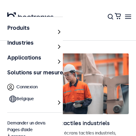
Produits
Accueil
Industries
Applications
Solutions sur mesure
Connexion
Belgique
Moniteurs et écrans tactiles industriels
Demander un devis
Pages d’aide
Découvrez nos moniteurs et écrans tactiles industriels,