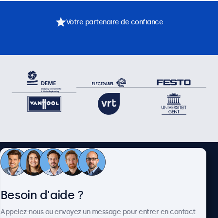
Votre partenaire de confiance
Besoin d’aide ? Parlez
directement à l’un de nos
Besoin d'aide ?
spécialistes.
Appelez-nous ou envoyez un message pour entrer en contact