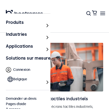
Produits
Accueil
Industries
Applications
Solutions sur mesure
Connexion
Belgique
Moniteurs et écrans tactiles industriels
Demander un devis
Pages d’aide
Découvrez nos moniteurs et écrans tactiles industriels,