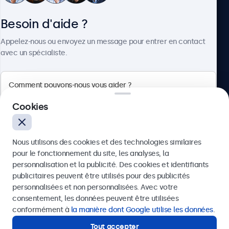
Besoin d'aide ?
À propos
Appelez-nous ou envoyez un message pour entrer en contact
avec un spécialiste.
Beetronics
Cookies
Quellinstraat 49, 2018 Antwerpen, Belgique
Nous utilisons des cookies et des technologies similaires
4.8/5 noté par 5000+ entreprises
pour le fonctionnement du site, les analyses, la
Français
personnalisation et la publicité. Des cookies et identifiants
publicitaires peuvent être utilisés pour des publicités
Envoyer
personnalisées et non personnalisées. Avec votre
consentement, les données peuvent être utilisées
Ou appelez-nous au
03 808 1603
conformément à
la manière dont Google utilise les données
.
Tout accepter