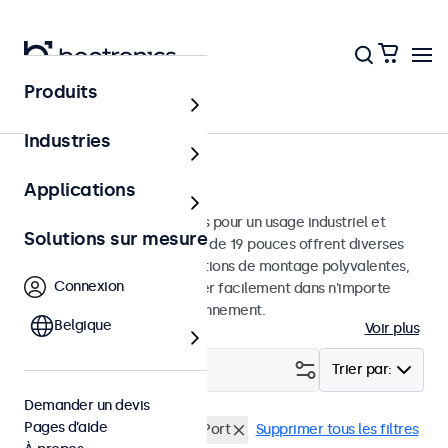
Produits
Écrans
Industries
Moniteurs 19 pouces
Applications
Moniteurs 19 pouces conçus pour un usage industriel et
Solutions sur mesure
commercial. Ces moniteurs de 19 pouces offrent diverses
connexions vidéo et des options de montage polyvalentes,
Connexion
leur permettant de s'intégrer facilement dans n'importe
quelle application et environnement.
Belgique
Voir plus
Filtrer (
0
)
Trier par:
Demander un devis
Pages d’aide
Écrans 19 pouces
DisplayPort
Supprimer tous les filtres