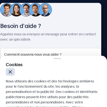
Service client
Besoin d'aide ?
À propos
Appelez-nous ou envoyez un message pour entrer en contact
avec un spécialiste.
Beetronics
Cookies
Quellinstraat 49, 2018 Antwerpen, Belgique
Nous utilisons des cookies et des technologies similaires
4.8/5 noté par 5000+ entreprises
pour le fonctionnement du site, les analyses, la
Français
personnalisation et la publicité. Des cookies et identifiants
publicitaires peuvent être utilisés pour des publicités
Envoyer
personnalisées et non personnalisées. Avec votre