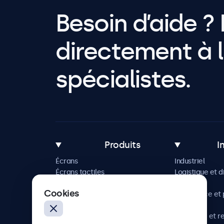
Besoin d’aide ? 
directement à l
spécialistes.
Produits
I
Écrans
Industriel
Écrans tactiles
Logistique et d
Accessoires
Maritime
Cookies
Solutions sur mesure
Commerce et p
vente
Hôtellerie et r