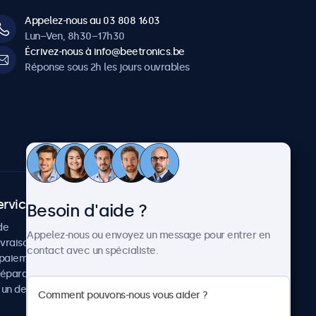
Appelez-nous au 03 808 1603
Lun–Ven, 8h30–17h30
Écrivez-nous à info@beetronics.be
Réponse sous 2h les jours ouvrables
ervice client
À propos
Besoin d'aide ?
de
Cas concrets
Appelez-nous ou envoyez un message pour entrer en
ivraison
Actualités et mises à jour
contact avec un spécialiste.
paiement
À propos de Beetronics
réparation
Carrière
un devis
Conditions de vente
Données personnelles