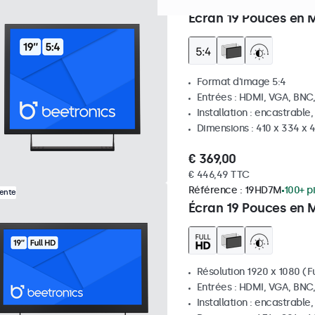
Référence :
19VG7M
100+ p
Écran 19 Pouces en M
Format d'image 5:4
Entrées : HDMI, VGA, BNC
Installation : encastrable
Dimensions : 410 x 334 x
€ 369,00
€ 446,49 TTC
Référence :
19HD7M
100+ p
Vente
Écran 19 Pouces en 
Résolution 1920 x 1080 (Fu
Entrées : HDMI, VGA, BNC
Installation : encastrable