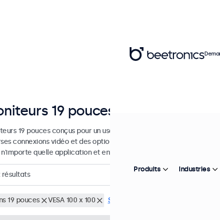
Deman
niteurs 19 pouces
teurs 19 pouces conçus pour un usage industriel et commercial. Ces
rses connexions vidéo et des options de montage polyvalentes, leur 
 n'importe quelle application et environnement.
Produits
Industries
résultats
ns 19 pouces
VESA 100 x 100
Supprimer tous les filtres