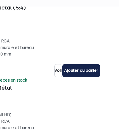
ièces en stock
étal (5:4)
, RCA
, murale et bureau
 40 mm
Voir
Ajouter au panier
ièces en stock
Métal
ll HD)
, RCA
, murale et bureau