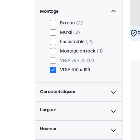
Montage
Bureau
2
Mural
2
D
Encastrable
2
Montage en rack
1
VESA 75 x 75
0
VESA 100 x 100
Caractéristiques
4:3 / 5:4
1
Largeur
9-36 Volt
2
Rétro-éclairage ajustable
2
Hauteur
Lecteur multimedia USB