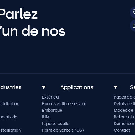
Parlez
’un de nos
ndustries
Applications
S
Extérieur
Pages d’ai
istribution
Bornes et libre-service
Délais de l
Embarqué
Modes de 
oints de
IHM
Retour et 
Espace public
Demander 
estauration
Point de vente (POS)
Contact