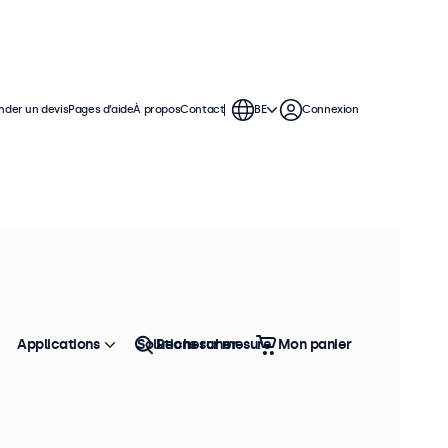
der un devis
Pages d’aide
À propos
Contact
BE
Connexion
 moniteurs de 19 pouces offrent
permettant de s'intégrer facilement
Applications
Solutions sur mesure
Rechercher
Mon panier
Trier
Top vente