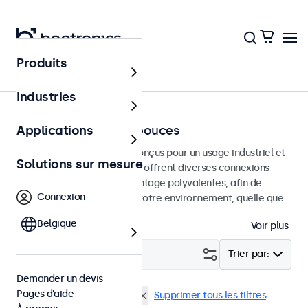
Produits
Accueil
Industries
Moniteurs de 7 à 32 pouces
Applications
Moniteurs professionnels conçus pour un usage industriel et
Solutions sur mesure
commercial. Ces moniteurs offrent diverses connexions
vidéo et des options de montage polyvalentes, afin de
Connexion
s'intégrer facilement dans votre environnement, quelle que
soit l'utilisation.
Belgique
Voir plus
Filtrer (
0
)
Trier par:
Demander un devis
Pages d’aide
DisplayPort
Panel mount
Supprimer tous les filtres