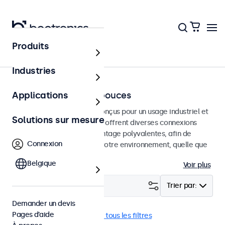
Produits
Accueil
Industries
Moniteurs de 7 à 32 pouces
Applications
Moniteurs professionnels conçus pour un usage industriel et
Solutions sur mesure
commercial. Ces moniteurs offrent diverses connexions
vidéo et des options de montage polyvalentes, afin de
Connexion
s'intégrer facilement dans votre environnement, quelle que
soit l'utilisation.
Belgique
Voir plus
Filtrer (
1
)
Trier par:
Demander un devis
Pages d’aide
Anti-vandales
Supprimer tous les filtres