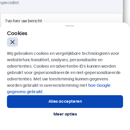
specialist.
Cookies
Wij gebruiken cookies en vergelijkbare technologieën voor
websitefunctionaliteit, analyses, personalisatie en
advertenties. Cookies en advertentie-ID’s kunnen worden
gebruikt voor gepersonaliseerde en niet-gepersonaliseerde
Verzenden
advertenties. Met uw toestemming kunnen gegevens
10 Inch Monitor
worden gebruikt in overeenstemming met
hoe Google
Artikelnummer:
10HD7
Of bel ons op
03 808 1603
gegevens gebruikt
.
100+ stuks beschikbaar
Alles accepteren
Hulp of advies nodig?
Direct contact met een specialist.
Meer opties
Haarscherpe Full HD beeldweergave
Aansluitingen: HDMI, VGA, BNC, RCA
Montage: desktop, wand