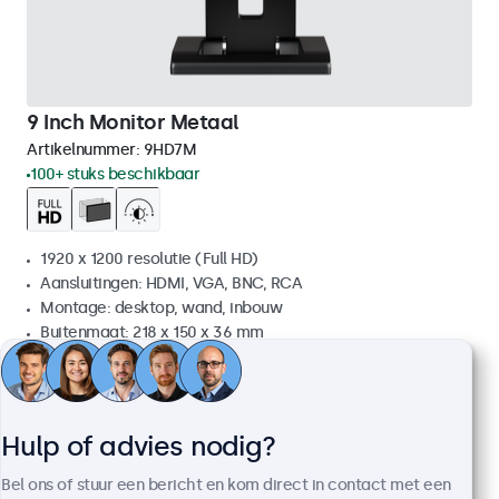
9 Inch Monitor Metaal
Artikelnummer:
9HD7M
100+ stuks beschikbaar
1920 x 1200 resolutie (Full HD)
Aansluitingen: HDMI, VGA, BNC, RCA
Montage: desktop, wand, inbouw
Buitenmaat: 218 x 150 x 36 mm
€ 279,00
€ 337,59 incl. btw
Bekijken
In winkelwagen
Hulp of advies nodig?
Bel ons of stuur een bericht en kom direct in contact met een