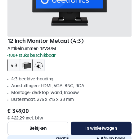
12 Inch Monitor Metaal (4:3)
Artikelnummer:
12VG7M
100+ stuks beschikbaar
4:3 beeldverhouding
Aansluitingen: HDMI, VGA, BNC, RCA
Montage: desktop, wand, inbouw
Buitenmaat: 275 x 213 x 38 mm
€ 349,00
€ 422,29 incl. btw
Bekijken
In winkelwagen
Gratis
4,8/5 op basis