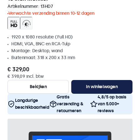
Artikelnummer:
13HD7
Verwachte verzending binnen 10-12 dagen
1920 x 1080 resolutie (Full HD)
HDMI, VGA, BNC en RCA-Tulp
Montage: Desktop, wand
Buitenmaat: 318 x 200 x 33 mm
€ 329,00
€ 398,09 incl. btw
Bekijken
In winkelwagen
Gratis
4,8/5 op basis
Langdurige
verzending &
van 5.000+
beschikbaarheid
retourneren
reviews