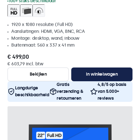
100+ stuks beschikbaar
1920 x 1080 resolutie (Full HD)
Aansluitingen: HDMI, VGA, BNC, RCA
Montage: desktop, wand, inbouw
Buitenmaat: 560 x 337 x 41 mm
€ 499,00
€ 603,79 incl. btw
Bekijken
In winkelwagen
Gratis
4,8/5 op basis
Langdurige
verzending &
van 5.000+
beschikbaarheid
retourneren
reviews