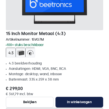
15 Inch Monitor Metaal (4:3)
Artikelnummer:
15VG7M
100+ stuks beschikbaar
4:3 beeldverhouding
Aansluitingen: HDMI, VGA, BNC, RCA
Montage: desktop, wand, inbouw
Buitenmaat: 335 x 259 x 38 mm
€ 299,00
€ 361,79 incl. btw
Bekijken
In winkelwagen