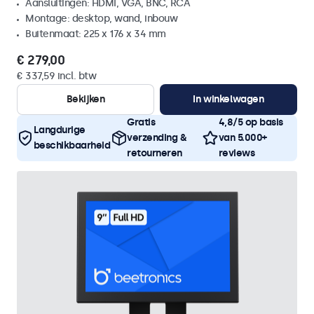
Aansluitingen: HDMI, VGA, BNC, RCA
Montage: desktop, wand, inbouw
Buitenmaat: 225 x 176 x 34 mm
€ 279,00
€ 337,59 incl. btw
Bekijken
In winkelwagen
Gratis
4,8/5 op basis
Langdurige
verzending &
van 5.000+
beschikbaarheid
retourneren
reviews