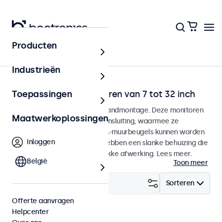
Producten
Home
Industrieën
Wandmontage monitoren van 7 tot 32 inch
Toepassingen
Monitoren ontworpen voor wandmontage. Deze monitoren
Maatwerkoplossingen
zijn voorzien van een VESA-aansluiting, waarmee ze
eenvoudig op universele VESA-muurbeugels kunnen worden
Inloggen
gemonteerd. De monitoren hebben een slanke behuizing die
zorgt voor een strakke en vlakke afwerking. Lees meer.
België
Toon meer
Filter (
24
)
Sorteren
Offerte aanvragen
Helpcenter
Wand
Wis alle filters