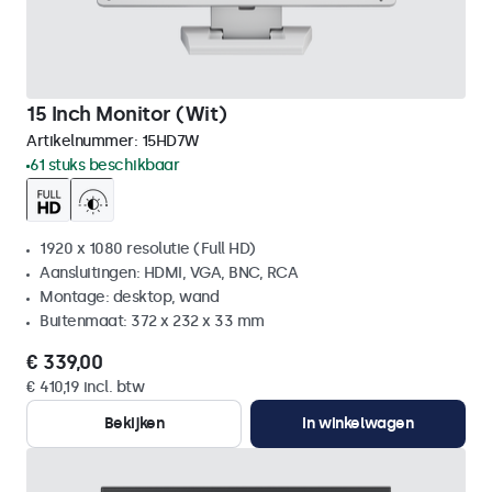
15 Inch Monitor (Wit)
Artikelnummer:
15HD7W
61 stuks beschikbaar
1920 x 1080 resolutie (Full HD)
Aansluitingen: HDMI, VGA, BNC, RCA
Montage: desktop, wand
Buitenmaat: 372 x 232 x 33 mm
€ 339,00
€ 410,19 incl. btw
Bekijken
In winkelwagen