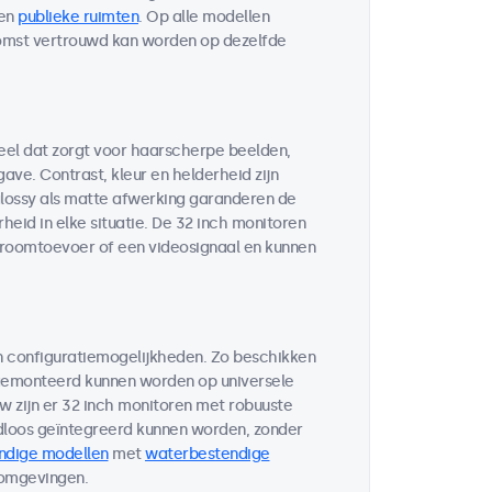
en
publieke ruimten
. Op alle modellen
komst vertrouwd kan worden op dezelfde
eel dat zorgt voor haarscherpe beelden,
ve. Contrast, kleur en helderheid zijn
glossy als matte afwerking garanderen de
eid in elke situatie. De 32 inch monitoren
troomtoevoer of een videosignaal en kunnen
n configuratiemogelijkheden. Zo beschikken
 gemonteerd kunnen worden op universele
w zijn er 32 inch monitoren met robuuste
loos geïntegreerd kunnen worden, zonder
ndige modellen
met
waterbestendige
 omgevingen.