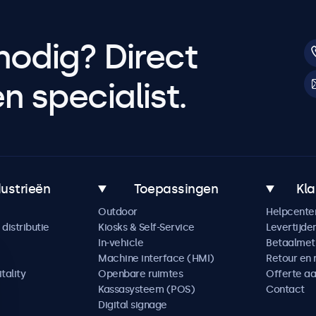
nodig? Direct
 specialist.
dustrieën
Toepassingen
Kla
Outdoor
Helpcente
distributie
Kiosks & Self-Service
Levertijde
In-vehicle
Betaalme
Machine interface (HMI)
Retour en 
tality
Openbare ruimtes
Offerte a
Kassasysteem (POS)
Contact
Digital signage