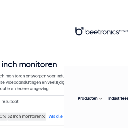
Offer
 inch monitoren
nch monitoren ontworpen voor industrieel en commercieel gebruik. 
rse videoaansluitingen en veelzijdige montageopties, waarmee ze naad
icatie en iedere omgeving.
Producten
Industrieë
0
resultaat
C
32 inch monitoren
Wis alle filters