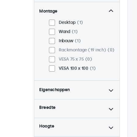
Montage
Desktop
1
Wand
1
Inbouw
1
Rackmontage (19 inch)
0
VESA 75 x 75
0
VESA 100 x 100
1
Eigenschappen
4:3 / 5:4
0
Breedte
9-36 Volt
1
Dimbaar
1
Hoogte
USB mediaplayer
1
Continu gebruik (24/7)
1