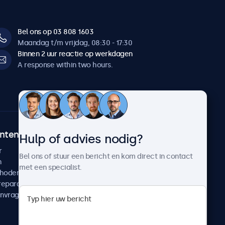
Bel ons op 03 808 1603
Maandag t/m vrijdag, 08:30 - 17:30
Binnen 2 uur reactie op werkdagen
A response within two hours.
ntenservice
Over Beetronics
Hulp of advies nodig?
r
Klantcases
Bel ons of stuur een bericht en kom direct in contact
n
Nieuws en updates
met een specialist.
thoden
Over ons
reparatie
Werken bij Beetronics
anvragen
Algemene voorwaarden
Privacyverklaring