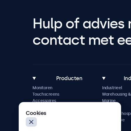
Hulp of advies 
contact met een
Producten
In
Monitoren
Industrieel
Touchscreens
Warehousing & 
Accessoires
Marine
Maatwerkoplossingen
Retail
Cookies
Horeca & hospi
Automotive
Railway