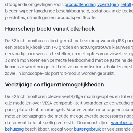
uitdagende omgevingen zoals
productiehallen
,
voertuigen
,
retail
bieden wij een langdurige beschikbaarheid, zodat ook in de toe
prestaties, afmetingen en productspecificaties.
Haarscherp beeld vanuit elke hoek
De 32 inch monitoren zijn uitgerust met een hoogwaardig IPS-pan
een brede kijkhoek van 178 graden en natuurgetrouwe kleurweerga
eenvoudig naar wens in te stellen, en met opties voor zowel een 
32 inch monitoren een perfecte leesbaarheid met de juiste helderh
kunnen zo worden ingesteld dat ze automatisch inschakelen bij s
zowel in landscape- als portrait-modus worden gebruikt.
Veelzijdige configuratiemogelijkheden
De 32 inch monitoren bieden veelzijdige montageopties en tal va
alle modellen over VESA-compatibiliteit waardoor ze eenvoudig
paal-, plafond- of muurbeugels. Voor verzonken montage en inbou
metalen behuizingen, die met de meegeleverde accessoires naad
dat er ventilatie of koeling vereist is. Daarnaast zijn er
weerbeste
behuizing
beschikbaar, ideaal voor
buitengebruik
of veeleisende