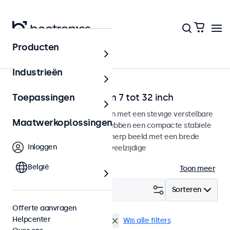
Producten
Home
Industrieën
Desktop monitoren van 7 tot 32 inch
Toepassingen
Desktop monitoren ontworpen met een stevige verstelbare
Maatwerkoplossingen
voetsteun. Deze monitoren hebben een compacte stabiele
voetsteun, geven een haarscherp beeld met een brede
Inloggen
kijkhoek en beschikken over veelzijdige
aansluitmogelijkheden.
België
Toon meer
Filter (
1
)
Sorteren
Offerte aanvragen
Helpcenter
Desktop
32 inch monitoren
Wis alle filters