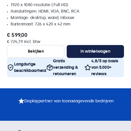
1920 x 1080 resolutie (Full HD)
Aansluitingen: HDMI, VGA, BNC, RCA
Montage: desktop, wand, inbouw
Buitenmaat: 726 x 420 x 42 mm
€ 599,00
€ 724,79 incl. btw
Bekijken
In winkelwagen
Gratis
4,8/5 op basis
Langdurige
verzending &
van 5.000+
beschikbaarheid
retourneren
reviews
Displaypartner van toonaangevende bedrijven