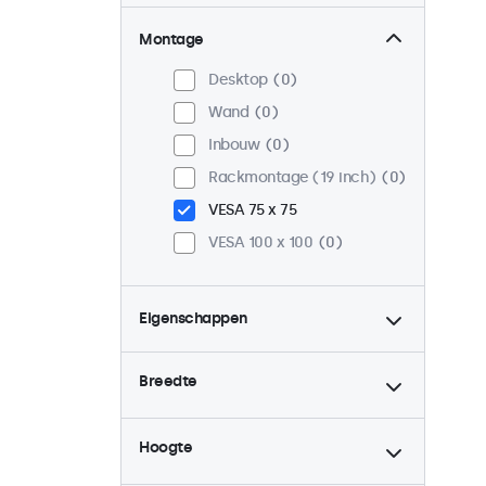
Montage
Desktop
0
Wand
0
Inbouw
0
Rackmontage (19 inch)
0
VESA 75 x 75
VESA 100 x 100
0
Eigenschappen
4:3 / 5:4
0
Breedte
9-36 Volt
0
Dimbaar
0
Hoogte
USB mediaplayer
0
Continu gebruik (24/7)
0