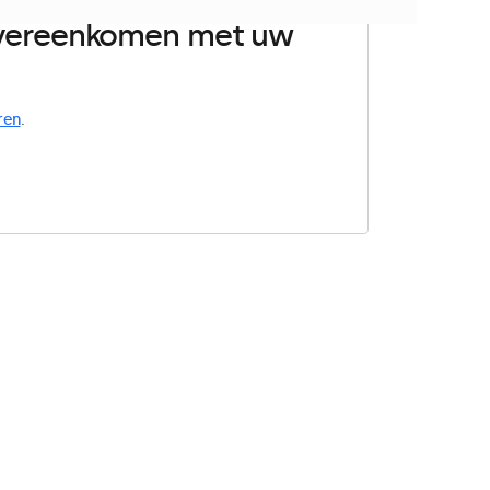
 overeenkomen met uw
ren
.