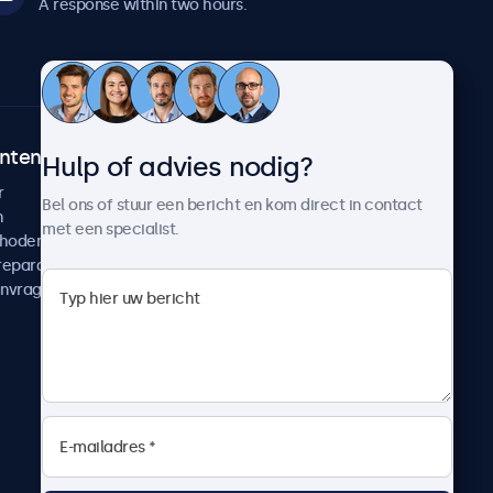
A response within two hours.
ntenservice
Over Beetronics
Hulp of advies nodig?
r
Klantcases
Bel ons of stuur een bericht en kom direct in contact
n
Nieuws en updates
met een specialist.
thoden
Over ons
reparatie
Werken bij Beetronics
anvragen
Algemene voorwaarden
Privacyverklaring