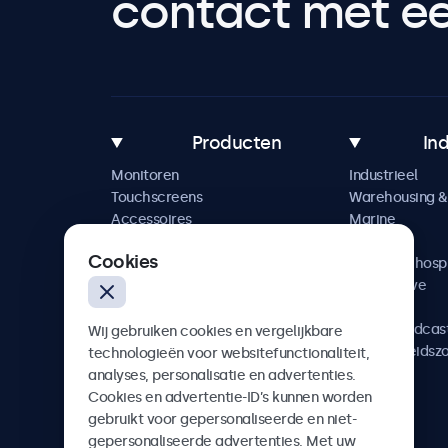
contact met een
Producten
In
Monitoren
Industrieel
Touchscreens
Warehousing & 
Accessoires
Marine
Maatwerkoplossingen
Retail
Cookies
Horeca & hospi
Automotive
Railway
AV & Broadcas
Wij gebruiken cookies en vergelijkbare
Gezondheidsz
technologieën voor websitefunctionaliteit,
analyses, personalisatie en advertenties.
Cookies en advertentie-ID’s kunnen worden
gebruikt voor gepersonaliseerde en niet-
gepersonaliseerde advertenties. Met uw