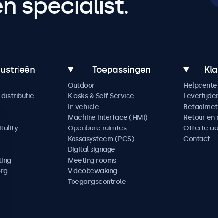
 specialist.
dustrieën
Toepassingen
Kla
Outdoor
Helpcente
distributie
Kiosks & Self-Service
Levertijde
In-vehicle
Betaalme
Machine interface (HMI)
Retour en 
tality
Openbare ruimtes
Offerte a
Kassasysteem (POS)
Contact
Digital signage
ting
Meeting rooms
org
Videobewaking
Toegangscontrole