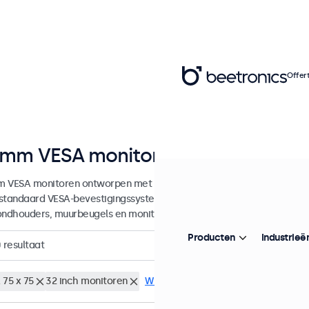
Offer
mm VESA monitoren
 VESA monitoren ontworpen met veelzijdige montagemogelijkheden.
standaard VESA-bevestigingssystemen en kunnen daarmee aangeslot
ondhouders, muurbeugels en monitor armen.
Producten
Industrieë
0
resultaat
 75 x 75
32 inch monitoren
Wis alle filters