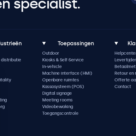
 specialist.
dustrieën
Toepassingen
Kla
Outdoor
Helpcente
distributie
Kiosks & Self-Service
Levertijde
In-vehicle
Betaalme
Machine interface (HMI)
Retour en 
tality
Openbare ruimtes
Offerte a
Kassasysteem (POS)
Contact
Digital signage
ting
Meeting rooms
org
Videobewaking
Toegangscontrole