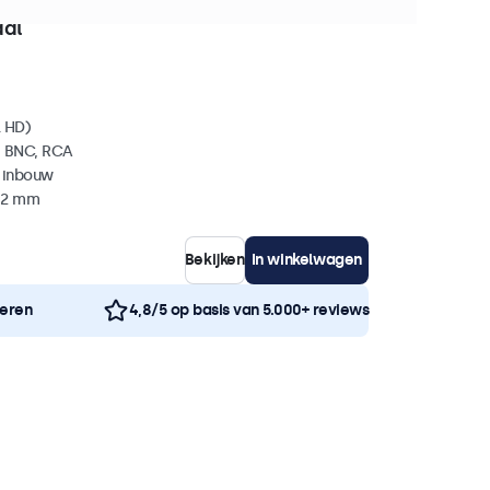
0+ stuks beschikbaar
aal
l HD)
, BNC, RCA
 inbouw
 42 mm
Bekijken
In winkelwagen
neren
4,8/5 op basis van 5.000+ reviews