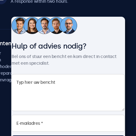
A response within two hours.
ntenservice
Over Beetronics
Hulp of advies nodig?
r
Klantcases
Bel ons of stuur een bericht en kom direct in contact
n
Nieuws en updates
met een specialist.
thoden
Over ons
reparatie
Werken bij Beetronics
anvragen
Algemene voorwaarden
Privacyverklaring