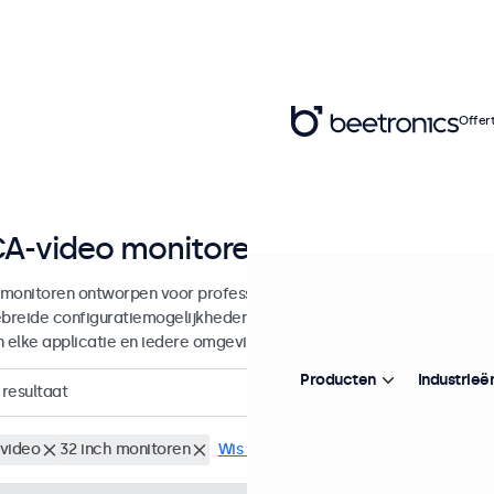
Offer
A-video monitoren van 7 tot 32 inc
monitoren ontworpen voor professionele toepassingen en continu g
ebreide configuratiemogelijkheden en veelzijdige montageopties, w
in elke applicatie en iedere omgeving.
Producten
Industrieë
resultaat
video
32 inch monitoren
Wis alle filters