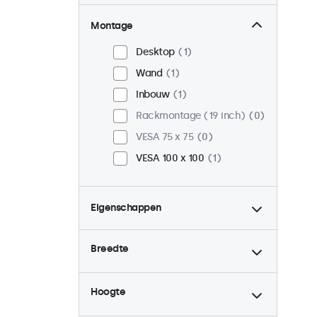
Montage
Desktop
1
Wand
1
Inbouw
1
Rackmontage (19 inch)
0
VESA 75 x 75
0
VESA 100 x 100
1
Eigenschappen
4:3 / 5:4
0
Breedte
9-36 Volt
1
Dimbaar
1
Hoogte
USB mediaplayer
1
Continu gebruik (24/7)
1