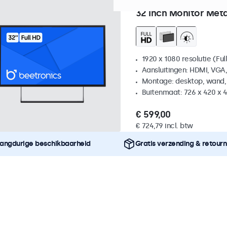
Artikelnummer:
32HD7M
10
32 Inch Monitor Met
1920 x 1080 resolutie (Ful
Aansluitingen: HDMI, VGA
Montage: desktop, wand,
Buitenmaat: 726 x 420 x
€ 599,00
€ 724,79 incl. btw
angdurige beschikbaarheid
Gratis verzending & retour