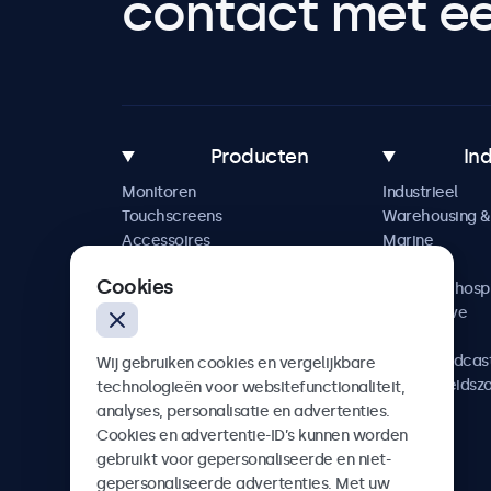
contact met een
Producten
In
Monitoren
Industrieel
Touchscreens
Warehousing & 
Accessoires
Marine
Maatwerkoplossingen
Retail
Cookies
Horeca & hospi
Automotive
Railway
AV & Broadcas
Wij gebruiken cookies en vergelijkbare
Gezondheidsz
technologieën voor websitefunctionaliteit,
analyses, personalisatie en advertenties.
Cookies en advertentie-ID’s kunnen worden
gebruikt voor gepersonaliseerde en niet-
gepersonaliseerde advertenties. Met uw